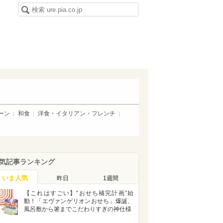
ーン
和食
洋食・イタリアン・フレンチ
気記事ランキング
いま人気
昨日
1週間
【これはすごい】“おせち補完計画”始
動！「エヴァンゲリオンおせち」爆誕、
風呂敷から箸までこだわりすぎの神仕様