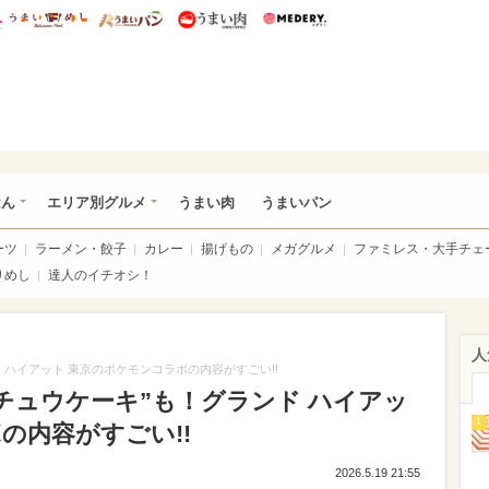
総研 ディズニー特集
mimot.
うまいめし
うまいパン
うまい肉
Medery.
いめし
はん
エリア別グルメ
うまい肉
うまいパン
ーツ
ラーメン・餃子
カレー
揚げもの
メガグルメ
ファミレス・大手チェ
りめし
達人のイチオシ！
人
 ハイアット 東京のポケモンコラボの内容がすごい!!
チュウケーキ”も！グランド ハイアッ
1
の内容がすごい!!
2026.5.19 21:55