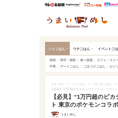
ウレぴあ総研
ハピママ*
ウレぴあ
うま
ソトごはん
ウチごはん
イベントご
焼肉
寿司・海鮮
食べ放題
カフェ・スイ
中華
デートごはん
ごほうびごはん
ひと
>
>
>
うまいめし
ソトごはん
ごほうびごはん
【必見】“1万円超のピカチュウケーキ”も！グランド
【必見】“1万円超のピカ
ト 東京のポケモンコラボ
うまいめし