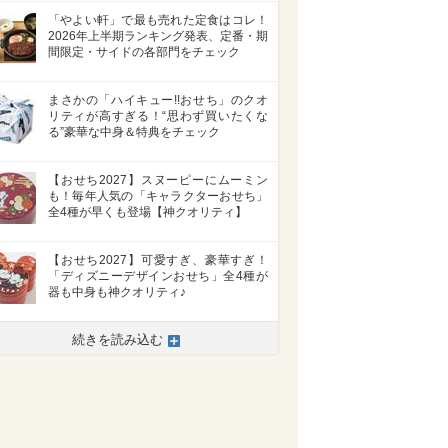
「やよい軒」で最も売れた定食はコレ！
2026年上半期ランキング発表、定番・期
間限定・サイドの各部門をチェック
まさかの「ハイキュー!!おせち」のクオ
リティが高すぎる！“思わず買いたくな
る”豪華な中身＆特典をチェック
【おせち2027】スヌーピーにムーミン
も！毎年人気の「キャラクターおせち」
全4種が早くも登場【神クオリティ】
【おせち2027】可愛すぎ、豪華すぎ！
「ディズニーデザインおせち」全4種が
器も中身も神クオリティ♪
続きを読み込む