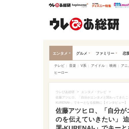
ウレぴあ総研
ハピママ*
ウレぴあ
ウレ
エンタメ
グルメ
ファミリー
恋
テレビ
音楽
V系
アイドル
映画
アニ
ヒーロー
>
>
ウレぴあ総研
エンタメ・テレビ
佐藤アツヒロ、「自分がエンタメと関わってきたこ
KURENAI‐」でキーとなる役柄に【インタビュー】
佐藤アツヒロ、「自分が
のを伝えていきたい」 
哭‐KURENAI‐」でキ