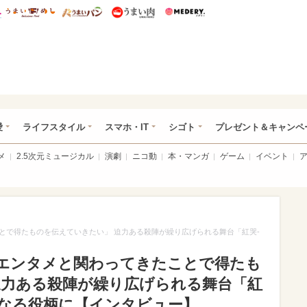
総研 ディズニー特集
mimot.
うまいめし
うまいパン
うまい肉
Medery.
ぴあ総研（うれぴあ）
愛
ライフスタイル
スマホ・IT
シゴト
プレゼント＆キャンペ
メ
2.5次元ミュージカル
演劇
ニコ動
本・マンガ
ゲーム
イベント
とで得たものを伝えていきたい」 迫力ある殺陣が繰り広げられる舞台「紅哭‐
エンタメと関わってきたことで得たも
迫力ある殺陣が繰り広げられる舞台「紅
ーとなる役柄に【インタビュー】