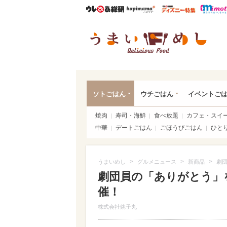
ウレぴあ総研
ハピママ*
ウレぴあ
うま
ソトごはん
ウチごはん
イベントご
焼肉
寿司・海鮮
食べ放題
カフェ・スイ
中華
デートごはん
ごほうびごはん
ひと
>
>
>
うまいめし
グルメニュース
新商品
劇
劇団員の「ありがとう」
催！
株式会社銚子丸