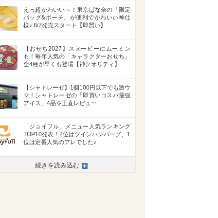
えっ超かわいい～！東京ばな奈の「限定
バッグ&ポーチ」が便利でかわいい神仕
様♪ 8/7発売スタート【即買い】
【おせち2027】スヌーピーにムーミン
も！毎年人気の「キャラクターおせち」
全4種が早くも登場【神クオリティ】
【シャトレーゼ】1個100円以下でも激ウ
マ！シャトレーゼの「即買いコスパ最強
アイス」4品を正直レビュー
「ジョイフル」メニュー人気ランキング
TOP10発表！2位はツインハンバーグ、1
位は定番人気のアレでした♪
続きを読み込む