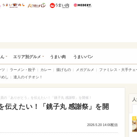
総研 ディズニー特集
mimot.
うまいめし
うまいパン
うまい肉
Medery.
いめし
はん
エリア別グルメ
うまい肉
うまいパン
ーツ
ラーメン・餃子
カレー
揚げもの
メガグルメ
ファミレス・大手チェ
りめし
達人のイチオシ！
団員の「ありがとう」を伝えたい！「銚子丸 感謝祭」を開催！
人
を伝えたい！「銚子丸 感謝祭」を開
1
2026.5.20 14:00配信