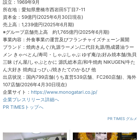
設立：1969年9月
所在地：愛知県豊橋市西岩田5丁目7-11
資本金：59億円(2025年6月30日現在)
売上高：1,239億円(2025年6月期)
※グループ店舗売上高 約1,765億円(2025年6月期)
事業内容：外食事業の運営及びフランチャイズチェーン展開
ブランド：焼肉きんぐ/丸源ラーメン/二代目丸源/熟成醤油ラー
メン きゃべとん/寿司・しゃぶしゃぶ ゆず庵/お好み焼本舗/魚貝
三昧 げん屋/しゃぶとかに 源氏総本店/和牛焼肉 NIKUGEN/牛た
ん大好き 焼肉はっぴぃ/焼きたてのかるび 他
出店状況：国内799店舗(うち直営539店舗、FC260店舗)、海外
107店舗(2026年4月30日現在)
企業サイト：
https://www.monogatari.co.jp/
企業プレスリリース詳細へ
PR TIMESトップへ
PR TIMES グルメ