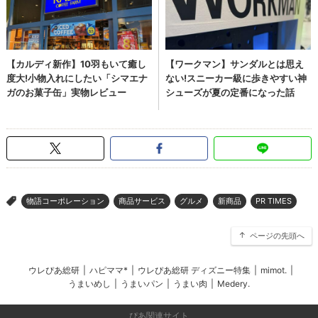
物語コーポレーション
商品サービス
グルメ
新商品
PR TIMES
>
ページの先頭へ
ウレぴあ総研
|
ハピママ*
|
ウレぴあ総研 ディズニー特集
|
mimot.
|
うまいめし
|
うまいパン
|
うまい肉
|
Medery.
ぴあ関連サイト