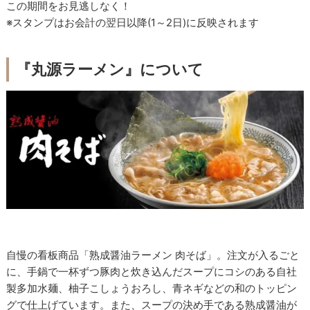
この期間をお見逃しなく！
※スタンプはお会計の翌日以降(1～2日)に反映されます
『丸源ラーメン』について
自慢の看板商品「熟成醤油ラーメン 肉そば」。注文が入るごと
に、手鍋で一杯ずつ豚肉と炊き込んだスープにコシのある自社
製多加水麺、柚子こしょうおろし、青ネギなどの和のトッピン
グで仕上げています。また、スープの決め手である熟成醤油が