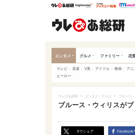
ウレぴあ総研
ハピママ*
ウレぴあ
ウレ
エンタメ
グルメ
ファミリー
恋
テレビ
音楽
V系
アイドル
映画
アニ
ヒーロー
>
>
ウレぴあ総研
エンタメ・テレビ
ブルース・
ブルース・ウィリスがブ
Xでシェア
Faceboo