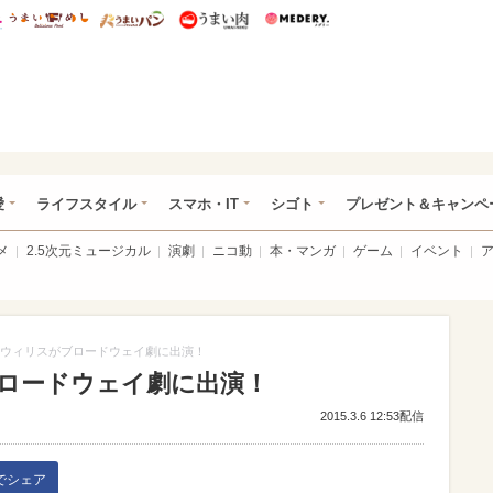
総研 ディズニー特集
mimot.
うまいめし
うまいパン
うまい肉
Medery.
ぴあ総研（うれぴあ）
愛
ライフスタイル
スマホ・IT
シゴト
プレゼント＆キャンペ
メ
2.5次元ミュージカル
演劇
ニコ動
本・マンガ
ゲーム
イベント
ウィリスがブロードウェイ劇に出演！
ロードウェイ劇に出演！
2015.3.6 12:53配信
kでシェア