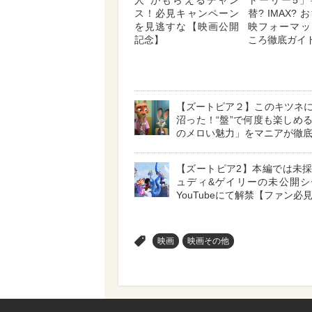
人”がもらえるチャン
トーリー5」
ス！必見キャンペーン
替? IMAX?
を見逃すな【映画公開
映フォーマッ
記念】
ころ徹底ガイ
【ズートピア２】このキツネ
沼った！“盤”で何度も楽しめ
のメロい魅力」をマニアが徹
【ズートピア2】本編では未
ュディ&ゲイリーの未公開シ
YouTubeにて解禁【ファン必
>
映画
映画その他