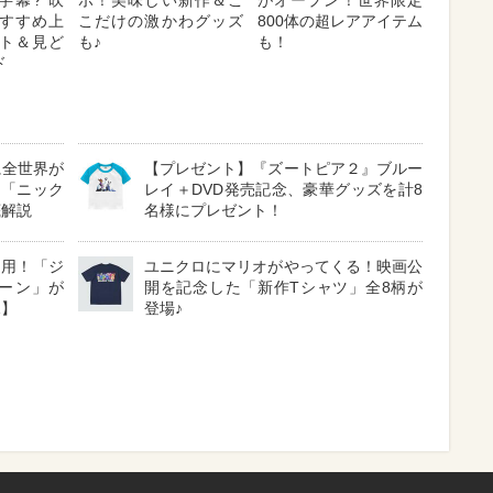
字幕? 吹
ボ！美味しい新作＆こ
がオープン！世界限定
 おすすめ上
こだけの激かわグッズ
800体の超レアアイテム
ト＆見ど
も♪
も！
ド
に全世界が
【プレゼント】『ズートピア２』ブルー
る「ニック
レイ＋DVD発売記念、豪華グッズを計8
底解説
名様にプレゼント！
採用！「ジ
ユニクロにマリオがやってくる！映画公
ーン」が
開を記念した「新作Tシャツ」全8柄が
見】
登場♪