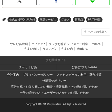
株式会社WDI JAPAN
商品サービス
グルメ
新商品
PR TIMES
>
ページの先頭へ
ウレぴあ総研
|
ハピママ*
|
ウレぴあ総研 ディズニー特集
|
mimot.
|
うまいめし
|
うまいパン
|
うまい肉
|
Medery.
ぴあ関連サイト
チケットぴあ
ぴあ(アプリ&Web)
会社案内
プライバシーポリシー
アクセスデータの利用・著作権等
外部送信ポリシー
広告出稿・お取り組みのご相談・情報掲載・その他お問い合わせ
一般の読者の方・ユーザーの方からのお問い合わせ
Copyright (C) PIA Corporation. All Rights Reserved.