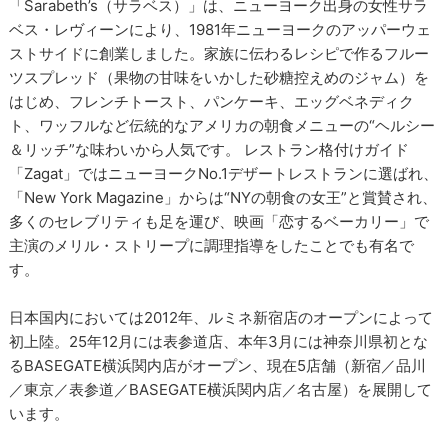
「Sarabeth’s（サラベス）」は、ニューヨーク出身の女性サラ
ベス・レヴィーンにより、1981年ニューヨークのアッパーウェ
ストサイドに創業しました。家族に伝わるレシピで作るフルー
ツスプレッド（果物の甘味をいかした砂糖控えめのジャム）を
はじめ、フレンチトースト、パンケーキ、エッグベネディク
ト、ワッフルなど伝統的なアメリカの朝食メニューの“ヘルシー
＆リッチ”な味わいから人気です。 レストラン格付けガイド
「Zagat」ではニューヨークNo.1デザートレストランに選ばれ、
「New York Magazine」からは“NYの朝食の女王”と賞賛され、
多くのセレブリティも足を運び、映画「恋するベーカリー」で
主演のメリル・ストリープに調理指導をしたことでも有名で
す。
日本国内においては2012年、ルミネ新宿店のオープンによって
初上陸。25年12月には表参道店、本年3月には神奈川県初とな
るBASEGATE横浜関内店がオープン、現在5店舗（新宿／品川
／東京／表参道／BASEGATE横浜関内店／名古屋）を展開して
います。