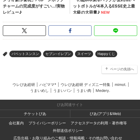
パペットスンスン
セブン-イレブン
スイーツ
Happyくじ
>
ページの先頭へ
ウレぴあ総研
|
ハピママ*
|
ウレぴあ総研 ディズニー特集
|
mimot.
|
うまいめし
|
うまいパン
|
うまい肉
|
Medery.
ぴあ関連サイト
チケットぴあ
ぴあ(アプリ&Web)
会社案内
プライバシーポリシー
アクセスデータの利用・著作権等
外部送信ポリシー
広告出稿・お取り組みのご相談・情報掲載・その他お問い合わせ