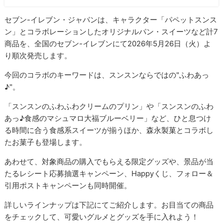
セブン-イレブン・ジャパンは、キャラクター「パペットスンス
ン」とコラボレーションしたオリジナルパン・スイーツなど計7
商品を、全国のセブン-イレブンにて2026年5月26日（火）よ
り順次発売します。
今回のコラボのキーワードは、スンスンならではの"ふわあっ
♪"。
「スンスンのふわふわクリームのプリン」や「スンスンのふわ
あっ♪食感のマシュマロ大福ブルーベリー」など、ひと息つけ
る時間に合う食感系スイーツが揃うほか、森永製菓とコラボし
たお菓子も登場します。
あわせて、対象商品の購入でもらえる限定グッズや、景品が当
たるレシート応募抽選キャンペーン、Happyくじ、フォロー＆
引用ポストキャンペーンも同時開催。
詳しいラインナップは下記にてご紹介します。お目当ての商品
をチェックして、可愛いグルメとグッズを手に入れよう！