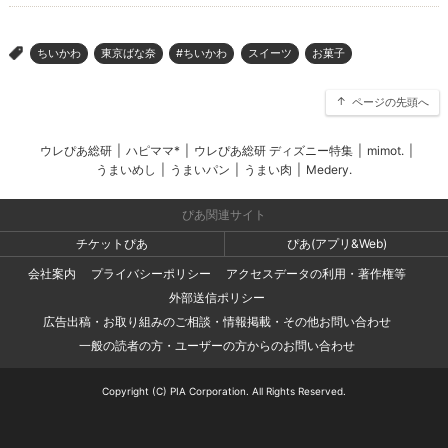
ちいかわ
東京ばな奈
#ちいかわ
スイーツ
お菓子
>
ページの先頭へ
ウレぴあ総研
|
ハピママ*
|
ウレぴあ総研 ディズニー特集
|
mimot.
|
うまいめし
|
うまいパン
|
うまい肉
|
Medery.
ぴあ関連サイト
チケットぴあ
ぴあ(アプリ&Web)
会社案内
プライバシーポリシー
アクセスデータの利用・著作権等
外部送信ポリシー
広告出稿・お取り組みのご相談・情報掲載・その他お問い合わせ
一般の読者の方・ユーザーの方からのお問い合わせ
Copyright (C) PIA Corporation. All Rights Reserved.