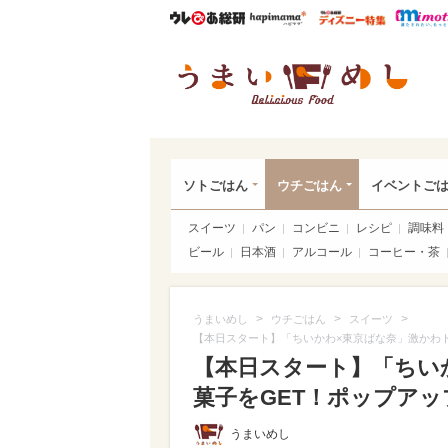
ウレぴあ総研
ハピママ*
ウレぴあ
うま
ソトごはん
ウチごはん
イベントご
スイーツ
パン
コンビニ
レシピ
調味料
ビール
日本酒
アルコール
コーヒー・茶
>
>
>
うまいめし
ウチごはん
スイーツ
【本日スタート】「ちいかわ×東京ばな奈」激かわト
【本日スタート】「ちい
菓子をGET！ポップアップ
うまいめし