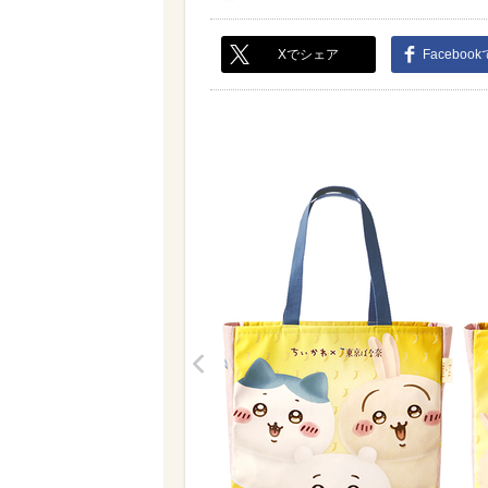
Xでシェア
Faceboo
<