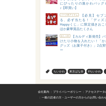
にぴったりの激かわバッグ
♪【即買い】
【必見】セブ
パーク外アイテム
る、必ず当たる！「ディズ
Happyくじ」に限定描きお
ほか豪華賞品たくさん
【カルディ新発売】バ
おしゃれ
けたり小物を入れたい！「か
グッズ（お菓子付き）」2点実
ー
>
ちいかわ
東京ばな奈
#ちいかわ
会社案内
プライバシーポリシー
アクセスデータ
一般の読者の方・ユーザーの方からのお問い合わ