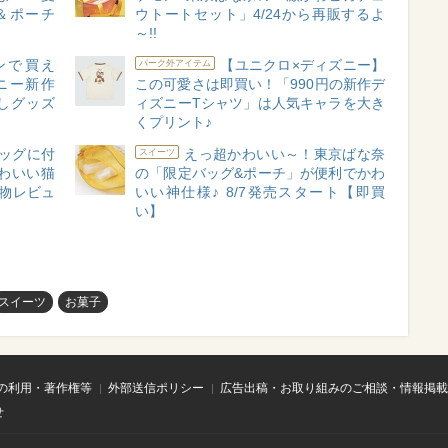
＆ポーチ
ウトートセット」4/24から再販するよ
～!!
ンで買え
【ユニクロ×ディズニー】
パーク外アイテム
ニー新作
この可愛さは即買い！「990円の新作デ
こしグッズ
ィズニーTシャツ」は人気キャラを大き
くプリント♪
ッグに付
えっ超かわいい～！東京ばな奈
スイーツ
わいい猫
の「限定バッグ&ポーチ」が便利でかわ
物レビュ
いい神仕様♪ 8/7発売スタート【即買
い】
スイーツ
お菓子
の利用・著作権等
外部送信ポリシー
広告出稿・お取り組みのご相談・情報掲載
せ