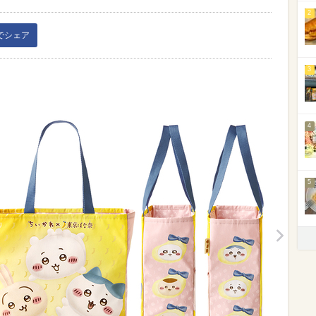
2
kでシェア
3
4
5