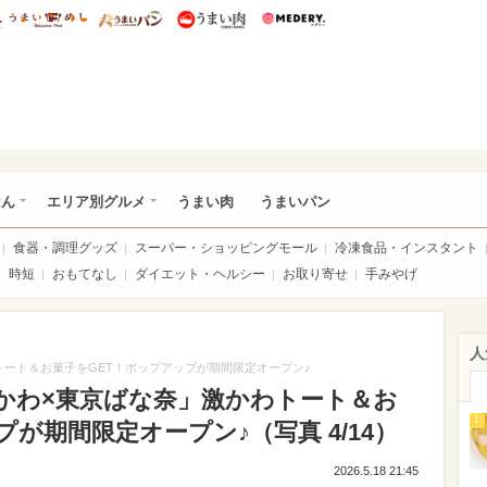
総研 ディズニー特集
mimot.
うまいめし
うまいパン
うまい肉
Medery.
いめし
はん
エリア別グルメ
うまい肉
うまいパン
食器・調理グッズ
スーパー・ショッピングモール
冷凍食品・インスタント
時短
おもてなし
ダイエット・ヘルシー
お取り寄せ
手みやげ
人
ート＆お菓子をGET！ポップアップが期間限定オープン♪
かわ×東京ばな奈」激かわトート＆お
1
が期間限定オープン♪（写真 4/14）
2026.5.18 21:45