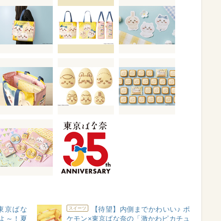
東京ばな
【待望】内側までかわいい♪ ポ
スイーツ
よ～！夏
ケモン×東京ばな奈の「激かわピカチュ