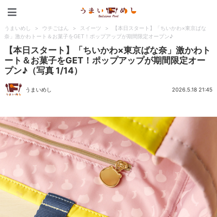
うまいめし
うまいめし
>
ウチごはん
>
スイーツ
>
【本日スタート】「ちいかわ×東京ばな
奈」激かわトート＆お菓子をGET！ポップアップが期間限定オープン♪
【本日スタート】「ちいかわ×東京ばな奈」激かわト
ート＆お菓子をGET！ポップアップが期間限定オー
プン♪（写真 1/14）
うまいめし
2026.5.18 21:45