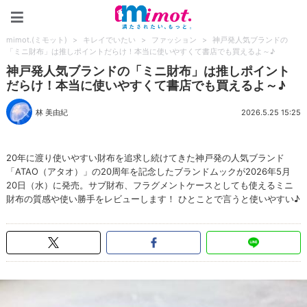
mimot.(ミモット)
mimot.(ミモット)
>
キレイでいたい
>
ファッション
>
神戸発人気ブランドの
「ミニ財布」は推しポイントだらけ！本当に使いやすくて書店でも買えるよ～♪
神戸発人気ブランドの「ミニ財布」は推しポイント
だらけ！本当に使いやすくて書店でも買えるよ～♪
林 美由紀
2026.5.25 15:25
20年に渡り使いやすい財布を追求し続けてきた神戸発の人気ブランド
「ATAO（アタオ）」の20周年を記念したブランドムックが2026年5月
20日（水）に発売。サブ財布、フラグメントケースとしても使えるミニ
財布の質感や使い勝手をレビューします！ ひとことで言うと使いやすい♪