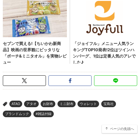
ATAO
アタオ
お財布
ミニ財布
ウォレット
宝島社
>
ブランドムック
#雑誌付録
ページの先頭へ