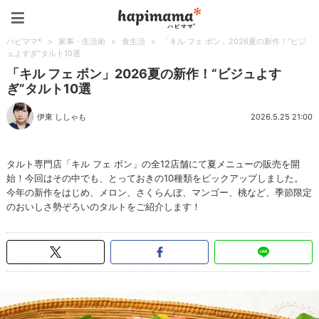
ハピママ*
ハピママ*
>
家事・生活術
>
食生活
>
「キル フェ ボン」2026夏の新作！“ビジ
ュよすぎ”タルト10選
「キル フェ ボン」2026夏の新作！“ビジュよす
ぎ”タルト10選
伊東 ししゃも
2026.5.25 21:00
タルト専門店「キル フェ ボン」の全12店舗にて夏メニューの販売を開
始！今回はその中でも、とっておきの10種類をピックアップしました。
今年の新作をはじめ、メロン、さくらんぼ、マンゴー、桃など、季節限定
のおいしさ勢ぞろいのタルトをご紹介します！