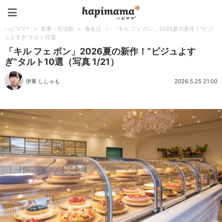
ハピママ*
ハピママ*
>
家事・生活術
>
食生活
>
「キル フェ ボン」2026夏の新作！“ビジ
ュよすぎ”タルト10選
「キル フェ ボン」2026夏の新作！“ビジュよす
ぎ”タルト10選（写真 1/21）
伊東 ししゃも
2026.5.25 21:00