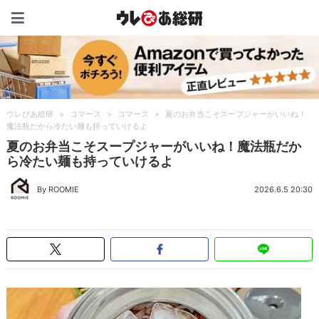
ウレぴあ総研（うれぴあ）
ウレぴあ総研
>
コマース
>
コマース
>
夏のお弁当こそスープジャーがいいね！
魔法瓶だから冷たい麺も持っていけるよ
夏のお弁当こそスープジャーがいいね！魔法瓶だか
ら冷たい麺も持っていけるよ
By ROOMIE
2026.6.5 20:30