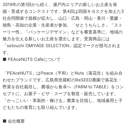
2019年の第1回から続く、瀬戸内エリアの新しいお土産を発
掘・育成するコンテストです。第4回は四国キヨスクを加えた3
社合同開催で規模が拡大し、山口・広島・岡山・香川・愛媛・
徳島・高知の企業・生産者が参加。「せとうちらしさ」「スト
ーリー性」「パッケージデザイン」などを審査基準に、地域の
魅力を伝える新しいお土産を選出します。受賞商品には
「setouchi OMIYAGE SELECTION」認定マークが授与されま
す。
■ PEAceNUTS Cafeについて
「PEAceNUTS」はPeace（平和）とNuts（落花生）を組み合
わせたブランドです。広島県世羅町のReSEED農園で落花生・
野菜を自社栽培し、農場から食卓へ（FARM to TABLE）をコン
セプトに、お菓子・ピザ・スープを製造・販売しています。
「かっこいい・革新的・稼げる」農業を目指し、地域雇用と子
どもたちの食育にも取り組んでいます。
■ 会社概要