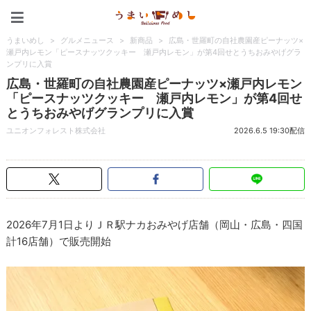
うまいめし
うまいめし
>
グルメニュース
>
新商品
>
広島・世羅町の自社農園産ピーナッツ×
瀬戸内レモン「ピースナッツクッキー 瀬戸内レモン」が第4回せとうちおみやげグラ
ンプリに入賞
広島・世羅町の自社農園産ピーナッツ×瀬戸内レモン
「ピースナッツクッキー 瀬戸内レモン」が第4回せ
とうちおみやげグランプリに入賞
ユニオンフォレスト株式会社
2026.6.5 19:30配信
2026年7月1日よりＪＲ駅ナカおみやげ店舗（岡山・広島・四国
計16店舗）で販売開始