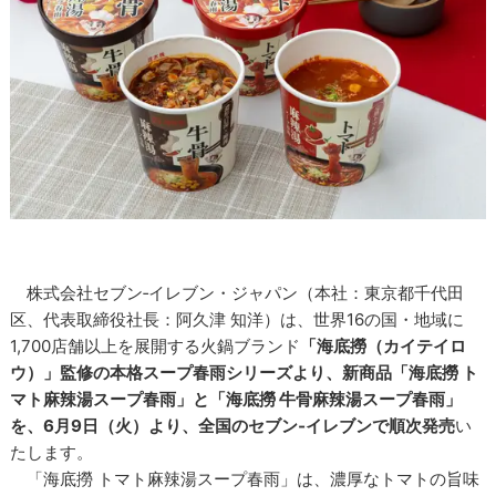
株式会社セブン‐イレブン・ジャパン（本社：東京都千代田
区、代表取締役社長：阿久津 知洋）は、世界16の国・地域に
1,700店舗以上を展開する火鍋ブランド
「海底撈（カイテイロ
ウ）」監修の本格スープ春雨シリーズより、新商品「海底撈 ト
マト麻辣湯スープ春雨」と「海底撈 牛骨麻辣湯スープ春雨」
を、6月9日（火）より、全国のセブン‐イレブンで順次発売
い
たします。
「海底撈 トマト麻辣湯スープ春雨」は、濃厚なトマトの旨味