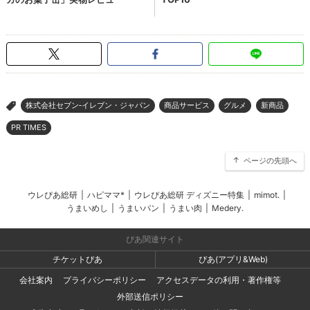
株式会社セブン‐イレブン・ジャパン
商品サービス
グルメ
新商品
>
PR TIMES
ページの先頭へ
ウレぴあ総研
|
ハピママ*
|
ウレぴあ総研 ディズニー特集
|
mimot.
|
うまいめし
|
うまいパン
|
うまい肉
|
Medery.
ぴあ関連サイト
チケットぴあ
ぴあ(アプリ&Web)
会社案内
プライバシーポリシー
アクセスデータの利用・著作権等
外部送信ポリシー