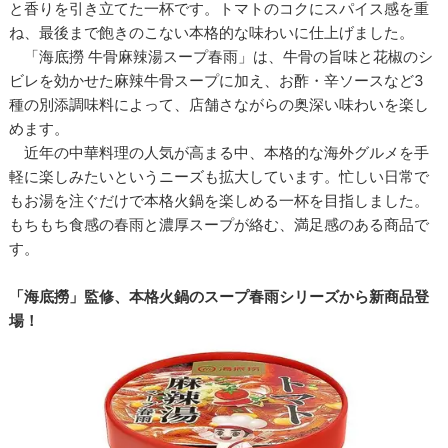
と香りを引き立てた一杯です。トマトのコクにスパイス感を重
ね、最後まで飽きのこない本格的な味わいに仕上げました。
「海底撈 牛骨麻辣湯スープ春雨」は、牛骨の旨味と花椒のシ
ビレを効かせた麻辣牛骨スープに加え、お酢・辛ソースなど3
種の別添調味料によって、店舗さながらの奥深い味わいを楽し
めます。
近年の中華料理の人気が高まる中、本格的な海外グルメを手
軽に楽しみたいというニーズも拡大しています。忙しい日常で
もお湯を注ぐだけで本格火鍋を楽しめる一杯を目指しました。
もちもち食感の春雨と濃厚スープが絡む、満足感のある商品で
す。
「海底撈」監修、本格火鍋のスープ春雨シリーズから新商品登
場！