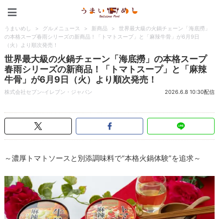
うまいめし
うまいめし
>
グルメニュース
>
新商品
>
世界最大級の火鍋チェーン「海底撈」
の本格スープ春雨シリーズの新商品！「トマトスープ」と「麻辣牛骨」が6月9日
（火）より順次発売！
世界最大級の火鍋チェーン「海底撈」の本格スープ
春雨シリーズの新商品！「トマトスープ」と「麻辣
牛骨」が6月9日（火）より順次発売！
株式会社セブン‐イレブン・ジャパン
2026.6.8 10:30配信
～濃厚トマトソースと別添調味料で“本格火鍋体験”を追求～