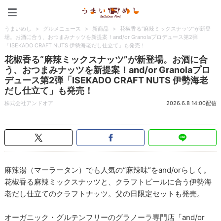
うまいめし
うまいめし
>
グルメニュース
>
新商品
>
花椒香る“麻辣ミックスナッツ”が新登
場。お酒に合う、おつまみナッツを新提案！and/or Granolaプロデュース第2弾
「ISEKADO CRAFT NUTS 伊勢海老だし仕立て」も発売！
花椒香る“麻辣ミックスナッツ”が新登場。お酒に合
う、おつまみナッツを新提案！and/or Granolaプロ
デュース第2弾「ISEKADO CRAFT NUTS 伊勢海老
だし仕立て」も発売！
株式会社アンドオア
2026.6.8 14:00配信
麻辣湯（マーラータン）でも人気の“麻辣味”をand/orらしく。
花椒香る麻辣ミックスナッツと、クラフトビールに合う伊勢海
老だし仕立てのクラフトナッツ。父の日限定セットも発売。
オーガニック・グルテンフリーのグラノーラ専門店「and/or