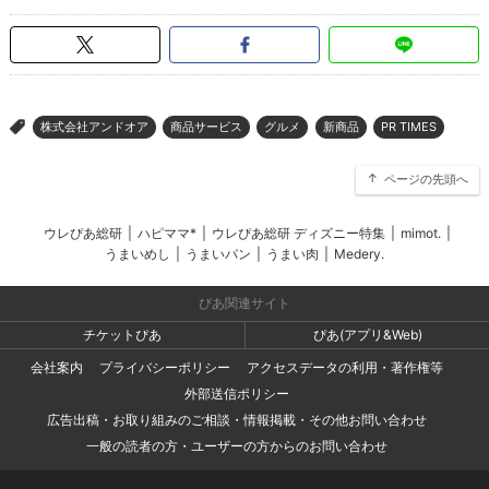
株式会社アンドオア
商品サービス
グルメ
新商品
PR TIMES
>
ページの先頭へ
ウレぴあ総研
|
ハピママ*
|
ウレぴあ総研 ディズニー特集
|
mimot.
|
うまいめし
|
うまいパン
|
うまい肉
|
Medery.
ぴあ関連サイト
チケットぴあ
ぴあ(アプリ&Web)
会社案内
プライバシーポリシー
アクセスデータの利用・著作権等
外部送信ポリシー
広告出稿・お取り組みのご相談・情報掲載・その他お問い合わせ
一般の読者の方・ユーザーの方からのお問い合わせ