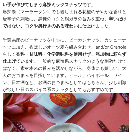
い手が伸びてしまう麻辣ミックスナッツ
です。
麻辣湯（マーラータン）でも親しまれる花椒の華やかな香りと
唐辛子の刺激に、黒糖のコクと鶏ガラの旨みを重ね、
辛いだけ
ではない、コクや奥行きのある味わい
に仕上げました。
千葉県産のピーナッツを中心に、ピーカンナッツ、カシューナ
ッツに加え、香ばしいオーツ麦を組み合わせ、and/or Granola
らしく
香料・甘味料・化学調味料を使用せず、添加物に頼らず
仕上げています
。一般的な麻辣系スナックのような刺激だけで
はなく、素材本来の旨みを活かしながら、身体にも嬉しい、大
人のおつまみを目指しています。ビール、ハイボール、ワイ
ン、日本酒など、お酒のおつまみとしてはもちろん、少し刺激
が欲しい日のスパイス系スナックとしてもおすすめです。