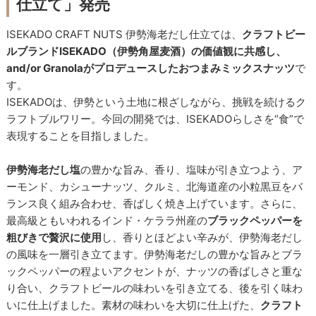
仕立て」発売
ISEKADO CRAFT NUTS 伊勢海老だし仕立ては、
クラフトビー
ルブランドISEKADO（伊勢角屋麦酒）の価値観に共感し、
and/or Granolaがプロデュースしたおつまみミックスナッツ
で
す。
ISEKADOは、伊勢という土地に根ざしながら、挑戦を続けるク
ラフトブルワリー。今回の開発では、ISEKADOらしさを“食”で
表現することを目指しました。
伊勢海老だし塩
の豊かな旨み、香り、塩味が引き立つよう、ア
ーモンド、カシューナッツ、クルミ、北海道産の小粒黒豆をバ
ランス良く組み合わせ、香ばしく焼き上げています。さらに、
最高級ともいわれるインド・ケララ州産の
ブラックペッパーを
粗びきで贅沢に使用
し、香りとほどよい辛みが、伊勢海老だし
の風味を一層引き立てます。伊勢海老だしの豊かな旨みとブラ
ックペッパーの程よいアクセントが、ナッツの香ばしさと重な
り合い、クラフトビールの味わいを引き立てる、後を引く味わ
いに仕上げました。素材の味わいを大切に仕上げた、
クラフト