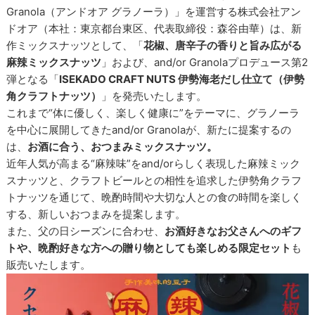
Granola（アンドオア グラノーラ）」を運営する株式会社アン
ドオア（本社：東京都台東区、代表取締役：森谷由華）は、新
作ミックスナッツとして、「
花椒、唐辛子の香りと旨み広がる
麻辣ミックスナッツ
」および、and/or Granolaプロデュース第2
弾となる「
ISEKADO CRAFT NUTS 伊勢海老だし仕立て（伊勢
角クラフトナッツ）
」を発売いたします。
これまで“体に優しく、楽しく健康に”をテーマに、グラノーラ
を中心に展開してきたand/or Granolaが、新たに提案するの
は、
お酒に合う、おつまみミックスナッツ。
近年人気が高まる“麻辣味”をand/orらしく表現した麻辣ミック
スナッツと、クラフトビールとの相性を追求した伊勢角クラフ
トナッツを通じて、晩酌時間や大切な人との食の時間を楽しく
する、新しいおつまみを提案します。
また、父の日シーズンに合わせ、
お酒好きなお父さんへのギフ
トや、晩酌好きな方への贈り物としても楽しめる限定セット
も
販売いたします。