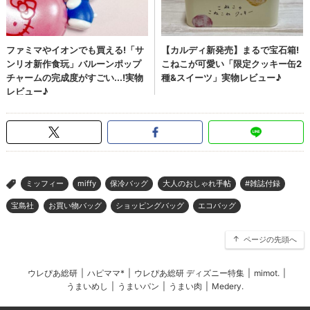
ミッフィー
miffy
保冷バッグ
大人のおしゃれ手帖
#雑誌付録
>
宝島社
お買い物バッグ
ショッピングバッグ
エコバッグ
ページの先頭へ
ウレぴあ総研
|
ハピママ*
|
ウレぴあ総研 ディズニー特集
|
mimot.
|
うまいめし
|
うまいパン
|
うまい肉
|
Medery.