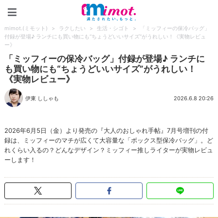
mimot.(ミモット)
mimot.(ミモット)
>
ラクしたい
>
生活・シゴト
>
「ミッフィーの保冷バッグ」
付録が登場♪ ランチにも買い物にも“ちょうどいいサイズ”がうれしい！《実物レビュ
ー》
「ミッフィーの保冷バッグ」付録が登場♪ ランチに
も買い物にも“ちょうどいいサイズ”がうれしい！
《実物レビュー》
伊東 ししゃも
2026.6.8 20:26
2026年6月5日（金）より発売の『大人のおしゃれ手帖』7月号増刊の付
録は、ミッフィーのマチが広くて大容量な「ボックス型保冷バッグ」。ど
れくらい入るの？どんなデザイン？ミッフィー推しライターが実物レビュ
ーします！