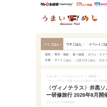
ウレぴあ総研
ハピママ*
ウレぴあ
うま
ソトごはん
ウチごはん
イベントご
焼肉
寿司・海鮮
食べ放題
カフェ・スイ
中華
デートごはん
ごほうびごはん
ひと
>
>
>
うまいめし
グルメニュース
新商品
〈ヴィノテラス〉井黒ソムリエと巡る 一泊二日の宮崎
〈ヴィノテラス〉井黒ソ
ー研修旅行 2026年8月開
ワインエナジー株式会社