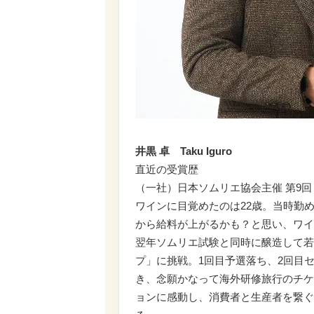
井黒 卓 Taku Iguro
直近の受賞歴
（一社）日本ソムリエ協会主催 第9回
ワインに目覚めたのは22歳。当時勤
から給料が上がるかも？と思い、ワイ
翌年ソムリエ試験と同時に醸造して若手
プ」に挑戦。1回目予選落ち、2回目
き、念願かなって海外研修旅行のチケ
ョンに感動し、消費者と生産者を繋ぐ