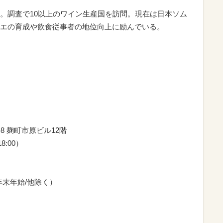
。調査で10以上のワイン生産国を訪問。現在は日本ソム
エの育成や飲食従事者の地位向上に励んでいる。
1-8 麹町市原ビル12階
18:00）
祝/年末年始/他除く）