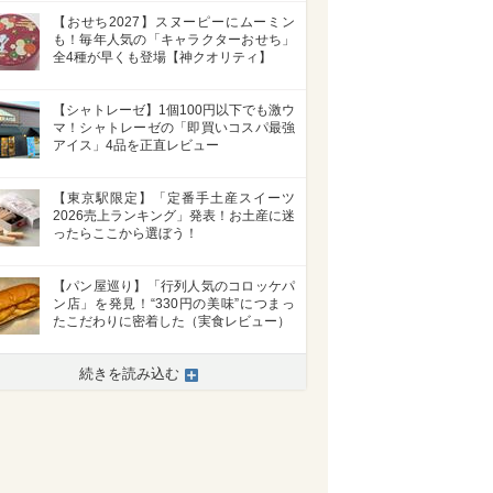
【おせち2027】スヌーピーにムーミン
も！毎年人気の「キャラクターおせち」
全4種が早くも登場【神クオリティ】
【シャトレーゼ】1個100円以下でも激ウ
マ！シャトレーゼの「即買いコスパ最強
アイス」4品を正直レビュー
【東京駅限定】「定番手土産スイーツ
2026売上ランキング」発表！お土産に迷
ったらここから選ぼう！
【パン屋巡り】「行列人気のコロッケパ
ン店」を発見！“330円の美味”につまっ
たこだわりに密着した（実食レビュー）
続きを読み込む