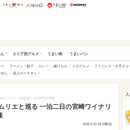
総研 ディズニー特集
mimot.
うまいめし
うまいパン
うまい肉
Medery.
いめし
はん
エリア別グルメ
うまい肉
うまいパン
ーツ
ラーメン・餃子
カレー
揚げもの
メガグルメ
ファミレス・大手チェ
りめし
達人のイチオシ！
人
ワイナリー研修旅行 2026年8月開催
ムリエと巡る 一泊二日の宮崎ワイナリ
1
催
2026.6.10 18:10配信