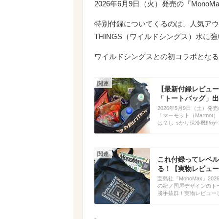
2026年6月9日（火）発売の『Mono
特別付録についてくるのは、人気アウ
THINGS（ワイルドシングス）水に
ワイルドシングスとの初コラボとなる
【最新付録レビュー
「トートバッグ」出
2026年5月9日（土）
「マーモット（Marmo
は？しっかり保冷機能が
これ付録ってレベル
る！【実物レビュー
宝島社『MonoMax』
の紀ノ国屋デザインのト
勝手抜群！実物レビュー