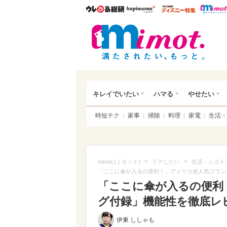
ウレぴあ総研
ハピママ*
ウレぴあ
mim
キレイでいたい
ハマる
やせたい
時短テク
家事
掃除
料理
家電
生活・
>
>
mimot.(ミモット)
ラクしたい
生活・シゴト
「ここに傘が入るの便利！」アメリカ発人気ブラン
「ここに傘が入るの便利
グ付録」機能性を徹底レ
伊東 ししゃも