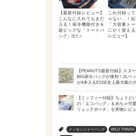
【最新付録レビュー】
これ付録って
こんなに入れてもまだ
ゃない…！紀
入る！保冷機能付き＆
「大容量トー
超ビッグな「トートバ
にかく使える
ッグ」出た♪
レビュー】
【PEANUTS最新付録】スヌ
BIG保冷バッグが便利！2Lペ
が4本入るESSE史上最大級の
【ミッフィー付録】ちょうど
の「エコバッグ」＆めちゃ可
リュックポーチ」を実物レビュ
>
メッセンジャーバッグ
WILD THINGS