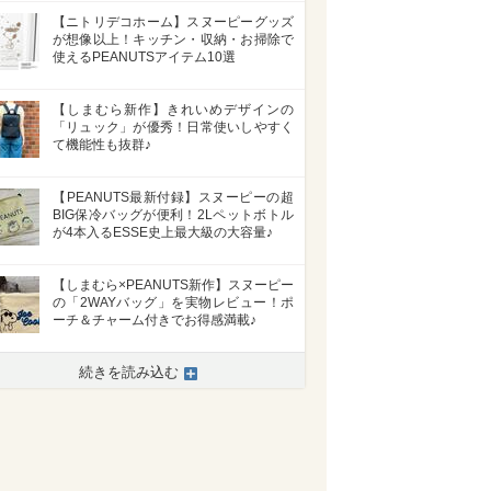
【ニトリデコホーム】スヌーピーグッズ
が想像以上！キッチン・収納・お掃除で
使えるPEANUTSアイテム10選
【しまむら新作】きれいめデザインの
「リュック」が優秀！日常使いしやすく
て機能性も抜群♪
【PEANUTS最新付録】スヌーピーの超
BIG保冷バッグが便利！2Lペットボトル
が4本入るESSE史上最大級の大容量♪
【しまむら×PEANUTS新作】スヌーピー
の「2WAYバッグ」を実物レビュー！ポ
ーチ＆チャーム付きでお得感満載♪
続きを読み込む