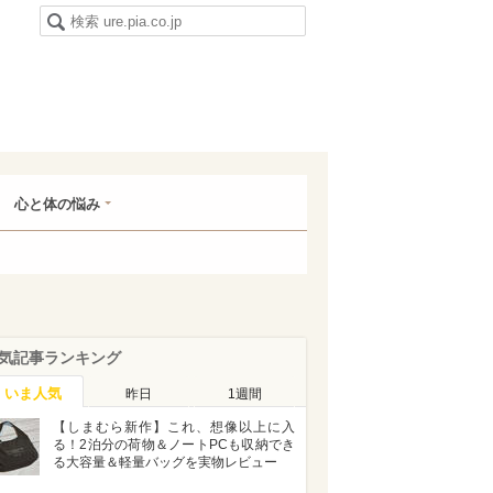
心と体の悩み
気記事ランキング
いま人気
昨日
1週間
【しまむら新作】これ、想像以上に入
る！2泊分の荷物＆ノートPCも収納でき
る大容量＆軽量バッグを実物レビュー