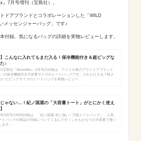
Max』7月号増刊（宝島社）。
トドアブランドとコラボレーションした「WILD
強いメッセンジャーバッグ」です♪
本付録。気になるバッグの詳細を実物レビューします。
】こんなに入れてもまだ入る！保冷機能付き＆超ビッグな
た♪
発売の宝島社『MonoMax』6月号の付録は、アメリカ発のアウトドアブランド
t）」の保冷機能付き大容量サイズのトートバッグです。どれだけ入る？軽さ
ついたビッグサイズのトートバッグを実物レビュー…
じゃない…！紀ノ国屋の「大容量トート」がとにかく使え
】
2026年5月号の特別付録は、「紀ノ国屋 水に強い！万能トートバッグ」。人気
ートバッグが雑誌の付録についてくるんです！しかもかなりの大容量で使い
します。