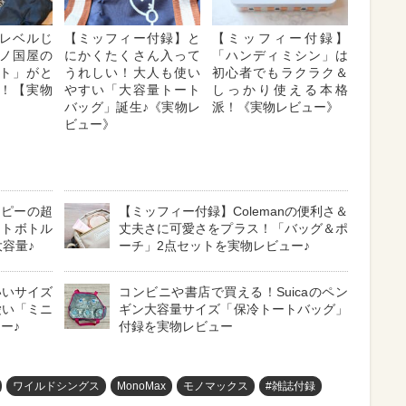
レベルじ
【ミッフィー付録】と
【ミッフィー付録】
ノ国屋の
にかくたくさん入って
「ハンディミシン」は
ト」がと
うれしい！大人も使い
初心者でもラクラク＆
！【実物
やすい「大容量トート
しっかり使える本格
バッグ」誕生♪《実物レ
派！《実物レビュー》
ビュー》
ーピーの超
【ミッフィー付録】Colemanの便利さ＆
ットボトル
丈夫さに可愛さをプラス！「バッグ＆ポ
大容量♪
ーチ」2点セットを実物レビュー♪
いいサイズ
コンビニや書店で買える！Suicaのペン
愛い「ミニ
ギン大容量サイズ「保冷トートバッグ」
ー♪
付録を実物レビュー
ワイルドシングス
MonoMax
モノマックス
#雑誌付録