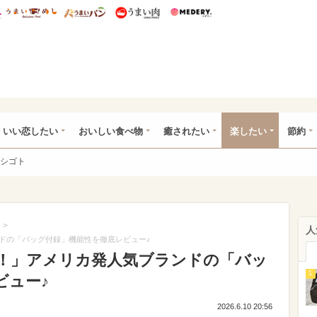
総研 ディズニー特集
mimot.
うまいめし
うまいパン
うまい肉
Medery.
ot.(ミモット)
いい恋したい
おいしい食べ物
癒されたい
楽したい
節約
シゴト
>
人
ドの「バッグ付録」機能性を徹底レビュー♪
！」アメリカ発人気ブランドの「バッ
1
ビュー♪
2026.6.10 20:56