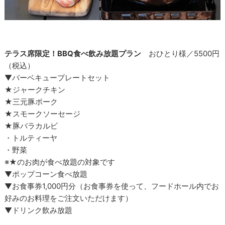
テラス席限定！BBQ食べ飲み放題プラン
おひとり様／5500円
（税込）
▼バーベキュープレートセット
★ジャークチキン
★三元豚ポーク
★スモークソーセージ
★豚バラカルビ
・トルティーヤ
・野菜
※★のお肉が食べ放題の対象です
▼ポップコーン食べ放題
▼お食事券1,000円分（お食事券を使って、フードホール内でお
好みのお料理をご注文いただけます）
▼ドリンク飲み放題