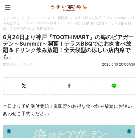
うまいめし
うまいめし
>
グルメニュース
>
新商品
>
6月24日より神戸『TOOTH MART』の
海のビアガーデン～Summer～開幕！テラスBBQではお肉食べ放題＆ドリンク飲み放
題！全天候型の涼しい店内席でも。
6月24日より神戸『TOOTH MART』の海のビアガー
デン～Summer～開幕！テラスBBQではお肉食べ放
題＆ドリンク飲み放題！全天候型の涼しい店内席で
も。
株式会社ポトマック
2026.6.10 20:00配信
本日より予約受付開始！夏限定のお得な食べ飲み放題にお誘い
あわせご予約ください