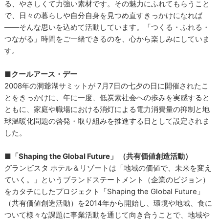
る、やさしくて力強い素材です。その魅力にふれてもらうこと
で、日々の暮らしや自分自身を見つめ直すきっかけになれば
――そんな思いを込めて活動しています。「つくる・ふれる・
つながる」時間をご一緒できるのを、心から楽しみにしていま
す。
■クールアース・デー
2008年の洞爺湖サミットが 7月7日の七夕の日に開催されたこ
とをきっかけに、年に一度、低炭素社会への歩みを実感すると
ともに、家庭や職場における消灯による電力消費量の抑制と地
球温暖化問題の啓発・取り組みを推進する日として設定されま
した。
■「Shaping the Global Future」 （共有価値創造活動）
グランビスタ ホテル＆リゾートは「地域の価値で、未来を変え
ていく。」というブランドステートメント（企業のビジョン）
をカタチにしたプロジェクト「Shaping the Global Future」
（共有価値創造活動）を2014年から開始し、環境や地域、食に
ついて様々な課題に事業活動を通じて向き合うことで、地域や