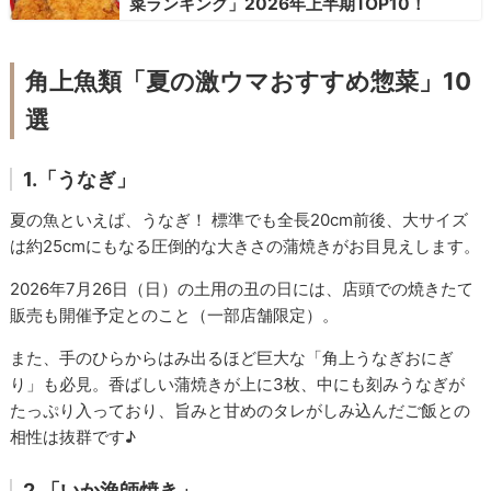
菜ランキング」2026年上半期TOP10！
角上魚類「夏の激ウマおすすめ惣菜」10
選
1.「うなぎ」
夏の魚といえば、うなぎ！ 標準でも全長20cm前後、大サイズ
は約25cmにもなる圧倒的な大きさの蒲焼きがお目見えします。
2026年7月26日（日）の土用の丑の日には、店頭での焼きたて
販売も開催予定とのこと（一部店舗限定）。
また、手のひらからはみ出るほど巨大な「角上うなぎおにぎ
り」も必見。香ばしい蒲焼きが上に3枚、中にも刻みうなぎが
たっぷり入っており、旨みと甘めのタレがしみ込んだご飯との
相性は抜群です♪
2.「いか漁師焼き」