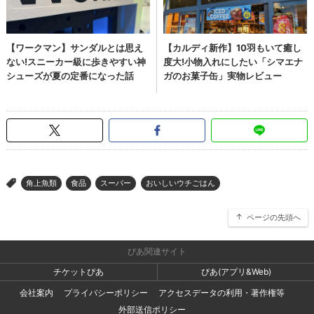
角上魚類
食品
スーパー
おいしいウチごはん
>
ページの先頭へ
ぴあ関連サイト
チケットぴあ
ぴあ(アプリ&Web)
会社案内
プライバシーポリシー
アクセスデータの利用・著作権等
外部送信ポリシー