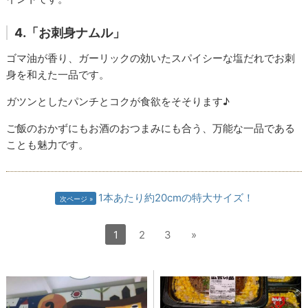
4.「お刺身ナムル」
ゴマ油が香り、ガーリックの効いたスパイシーな塩だれでお刺
身を和えた一品です。
ガツンとしたパンチとコクが食欲をそそります♪
ご飯のおかずにもお酒のおつまみにも合う、万能な一品である
ことも魅力です。
1本あたり約20cmの特大サイズ！
次ページ
1
2
3
»