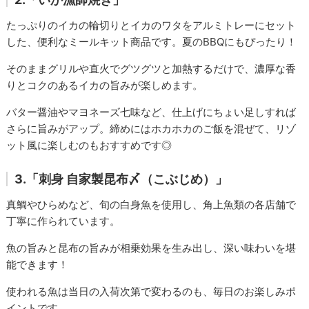
たっぷりのイカの輪切りとイカのワタをアルミトレーにセット
した、便利なミールキット商品です。夏のBBQにもぴったり！
そのままグリルや直火でグツグツと加熱するだけで、濃厚な香
りとコクのあるイカの旨みが楽しめます。
バター醤油やマヨネーズ七味など、仕上げにちょい足しすれば
さらに旨みがアップ。締めにはホカホカのご飯を混ぜて、リゾ
ット風に楽しむのもおすすめです◎
3.「刺身 自家製昆布〆（こぶじめ）」
真鯛やひらめなど、旬の白身魚を使用し、角上魚類の各店舗で
丁寧に作られています。
魚の旨みと昆布の旨みが相乗効果を生み出し、深い味わいを堪
能できます！
使われる魚は当日の入荷次第で変わるのも、毎日のお楽しみポ
イントです。