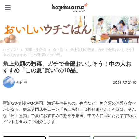
ハピママ*
ハピママ*
>
家事・生活術
>
食生活
>
角上魚類の惣菜、ガチで全部おいしそう！
中の人おすすめ「この夏“買い”の10品」
角上魚類の惣菜、ガチで全部おいしそう！中の人お
すすめ「この夏“買い”の10品」
今村 梓
2026.7.7 21:10
新鮮なお刺身やお寿司、海鮮丼や丼もの、弁当など、魚介類の惣菜を食べ
たいなら、鮮魚専門店チェーン「角上魚類」は外せません！今回は、そん
な「角上魚類」で夏におすすめの惣菜を厳選。中の人に聞いたおすすめポ
イントも含めてご紹介します。