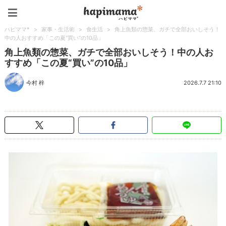
ハピママ*
ハピママ*
>
家事・生活術
>
食生活
>
角上魚類の惣菜、ガチで全部おいしそう！
中の人おすすめ「この夏“買い”の10品」
角上魚類の惣菜、ガチで全部おいしそう！中の人お
すすめ「この夏“買い”の10品」
今村 梓
2026.7.7 21:10