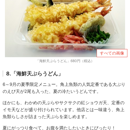
すべての画像
「海鮮天ぷらうどん」680円（税込）
8.「海鮮天ぷらうどん」
6～9月の夏季限定メニュー。角上魚類の人気定番である大ぶり
のえび天が2尾も入った、夏の冷たいうどんです。
ほかにも、わかめの天ぷらやサクサクの紅ショウガ天、定番の
イモ天などが盛り付けられています。他店とは一味違う、角上
魚類らしさが詰まった天ぷらを楽しめます。
夏にがっつり食べて、お腹を満たしたいときにぴったり！