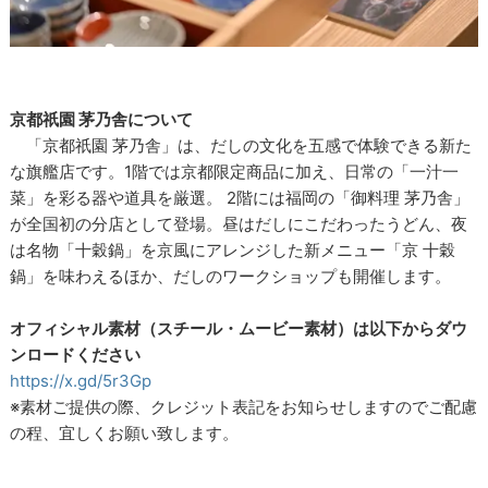
京都祇園 茅乃舎について
「京都祇園 茅乃舎」は、だしの文化を五感で体験できる新た
な旗艦店です。1階では京都限定商品に加え、日常の「一汁一
菜」を彩る器や道具を厳選。 2階には福岡の「御料理 茅乃舎」
が全国初の分店として登場。昼はだしにこだわったうどん、夜
は名物「十穀鍋」を京風にアレンジした新メニュー「京 十穀
鍋」を味わえるほか、だしのワークショップも開催します。
オフィシャル素材（スチール・ムービー素材）は以下からダウ
ンロードください
https://x.gd/5r3Gp
※素材ご提供の際、クレジット表記をお知らせしますのでご配慮
の程、宜しくお願い致します。