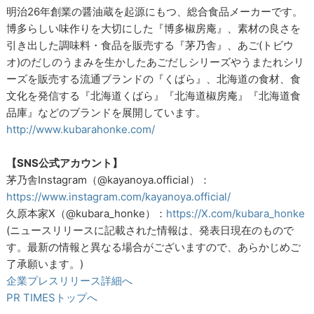
明治26年創業の醤油蔵を起源にもつ、総合食品メーカーです。
博多らしい味作りを大切にした『博多椒房庵』、素材の良さを
引き出した調味料・食品を販売する『茅乃舎』、あご(トビウ
オ)のだしのうまみを生かしたあごだしシリーズやうまたれシリ
ーズを販売する流通ブランドの『くばら』、北海道の食材、食
文化を発信する『北海道くばら』『北海道椒房庵』『北海道食
品庫』などのブランドを展開しています。
http://www.kubarahonke.com/
【SNS公式アカウント】
茅乃舎Instagram（@kayanoya.official）：
https://www.instagram.com/kayanoya.official/
久原本家X（@kubara_honke）：
https://X.com/kubara_honke
(ニュースリリースに記載された情報は、発表日現在のもので
す。最新の情報と異なる場合がございますので、あらかじめご
了承願います。)
企業プレスリリース詳細へ
PR TIMESトップへ