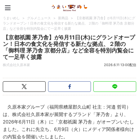
うまいめし
うまいめし
>
グルメニュース
>
新商品
>
【京都祇園 茅乃舎】が6月11日(木)にグ
ランドオープン！日本の食文化を発信する新たな拠点、２階の「御料理 茅乃舎 京都分
店」など全容を特別内覧会にて一足早く披露
【京都祇園 茅乃舎】が6月11日(木)にグランドオープ
ン！日本の食文化を発信する新たな拠点、２階の
「御料理 茅乃舎 京都分店」など全容を特別内覧会に
て一足早く披露
株式会社久原本家
2026.6.11 13:00配信
久原本家グループ（福岡県糟屋郡久山町 社主：河邉 哲司）
は、株式会社久原本家が展開するブランド「茅乃舎」より、
2026年6月11日（木）に「京都祇園 茅乃舎」がオープンいたし
ました。これに先立ち、6月9日（火）にメディア関係者様向け
の内覧会を開催いたしました。