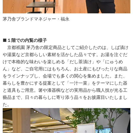
茅乃舎ブランドマネジャー・福永
■１階での内覧の様子
京都祇園 茅乃舎の限定商品としてご紹介したのは、しば漬け
や湯葉など京都らしい素材を活かした品々です。お湯を注ぐだ
けで本格的な味わいを楽しめる「だし茶漬け」や「にゅうめ
ん」など、ご自宅用にはもちろん、お土産にもぴったりな商品
をラインナップし、会場でも多くの関心を集めました。また、
暮らしを豊かにする提案として「一汁一菜」をテーマにした器
と道具もご用意。箸や漆器椀などの実用品から職人技が光る工
藝品まで、日々の暮らしに寄り添う品々をお披露目いたしまし
た。