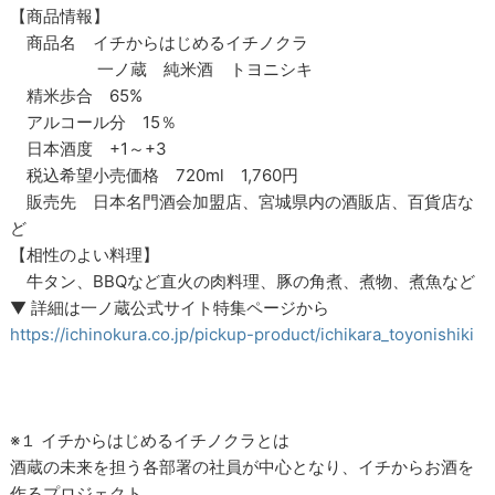
【商品情報】
商品名 イチからはじめるイチノクラ
一ノ蔵 純米酒 トヨニシキ
精米歩合 65%
アルコール分 15％
日本酒度 +1～+3
税込希望小売価格 720ml 1,760円
販売先 日本名門酒会加盟店、宮城県内の酒販店、百貨店な
ど
【相性のよい料理】
牛タン、BBQなど直火の肉料理、豚の角煮、煮物、煮魚など
▼ 詳細は一ノ蔵公式サイト特集ページから
https://ichinokura.co.jp/pickup-product/ichikara_toyonishiki
※１ イチからはじめるイチノクラとは
酒蔵の未来を担う各部署の社員が中心となり、イチからお酒を
作るプロジェクト。