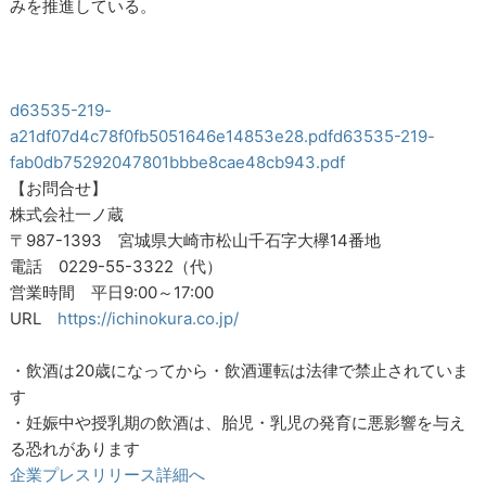
みを推進している。
d63535-219-
a21df07d4c78f0fb5051646e14853e28.pdf
d63535-219-
fab0db75292047801bbbe8cae48cb943.pdf
【お問合せ】
株式会社一ノ蔵
〒987-1393 宮城県大崎市松山千石字大欅14番地
電話 0229-55-3322（代）
営業時間 平日9:00～17:00
URL
https://ichinokura.co.jp/
・飲酒は20歳になってから・飲酒運転は法律で禁止されていま
す
・妊娠中や授乳期の飲酒は、胎児・乳児の発育に悪影響を与え
る恐れがあります
企業プレスリリース詳細へ