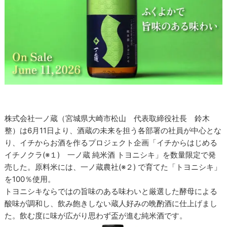
株式会社一ノ蔵（宮城県大崎市松山 代表取締役社長 鈴木
整）は6月11日より、酒蔵の未来を担う各部署の社員が中心とな
り、イチからお酒を作るプロジェクト企画「イチからはじめる
イチノクラ(※１) 一ノ蔵 純米酒 トヨニシキ」を数量限定で発
売した。原料米には、一ノ蔵農社(※２) で育てた「トヨニシキ」
を100％使用。
トヨニシキならではの旨味のある味わいと厳選した酵母による
酸味が調和し、飲み飽きしない蔵人好みの晩酌酒に仕上げまし
た。飲む度に味が広がり思わず盃が進む純米酒です。