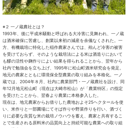
※２ 一ノ蔵農社とは？
1993年、後に平成米騒動と呼ばれる大冷害に見舞われ、一ノ蔵
は酒米確保に苦慮し、創業以来初の減産を余儀なくされた。一
方、有機栽培に特化した稲作農家さんでは、殆んど冷害の被害
を受けておらず、そのような栽培法による米は酒造りにおいて
も醪の活性や麹作りによい結果を得られることから、翌年から
社内で勉強会を立ち上げ、1995年に松山町酒米研究会を発足。
地元の農家とともに環境保全型農業の取り組みを本格化。一ノ
蔵では、2004年８月、社内に農業部門・一ノ蔵農社を設け、同
年12月地元松山町（現在は大崎市松山）が「農業特区」の指定
を受けたことから、翌春より農業に本格参入した。
現在は、地元農家からお借りした農地およそ25ヘクタールを使
い、米作りと一部圃場にてそば作りや野菜作りを行い、酒づく
りに必要な良質な米の栽培ノウハウを蓄え、農家と共有するこ
とで生産される原料米の品質向上と持続可能な農業への取り組