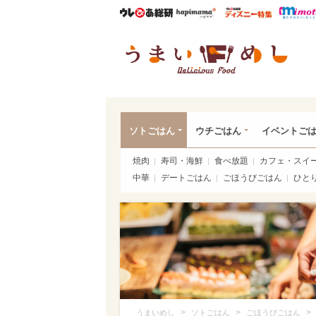
ウレぴあ総研
ハピママ*
ウレぴあ
うま
ソトごはん
ウチごはん
イベントご
焼肉
寿司・海鮮
食べ放題
カフェ・スイ
中華
デートごはん
ごほうびごはん
ひと
>
>
>
うまいめし
ソトごはん
ごほうびごはん