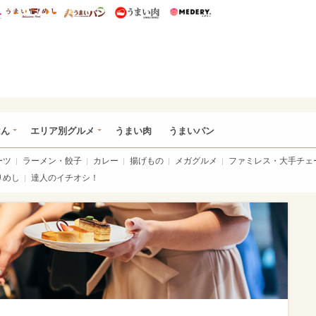
総研 ディズニー特集
mimot.
うまいめし
うまいパン
うまい肉
Medery.
いめし
はん
エリア別グルメ
うまい肉
うまいパン
ーツ
ラーメン・餃子
カレー
揚げもの
メガグルメ
ファミレス・大手チェ
りめし
達人のイチオシ！