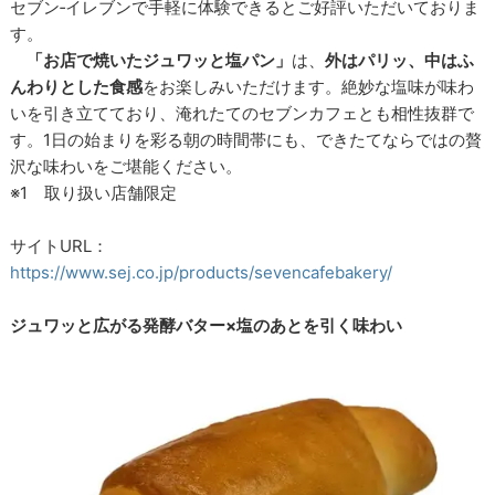
セブン‐イレブンで手軽に体験できるとご好評いただいておりま
す。
「お店で焼いたジュワッと塩パン」
は、
外はパリッ、中はふ
んわりとした食感
をお楽しみいただけます。絶妙な塩味が味わ
いを引き立てており、淹れたてのセブンカフェとも相性抜群で
す。1日の始まりを彩る朝の時間帯にも、できたてならではの贅
沢な味わいをご堪能ください。
※1 取り扱い店舗限定
サイトURL：
https://www.sej.co.jp/products/sevencafebakery/
ジュワッと広がる発酵バター×塩のあとを引く味わい