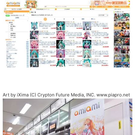
Art by iXima (C) Crypton Future Media, INC. www.piapro.net