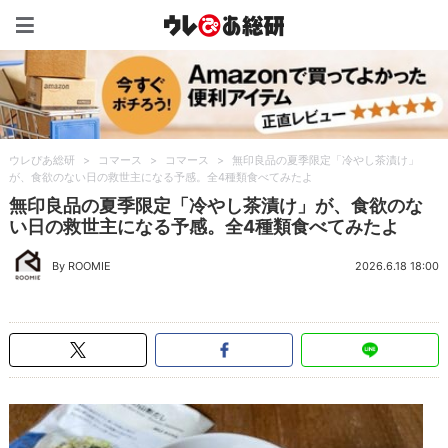
ウレぴあ総研（うれぴあ）
ウレぴあ総研
>
コマース
>
コマース
>
無印良品の夏季限定「冷やし茶漬け」
が、食欲のない日の救世主になる予感。全4種類食べてみたよ
無印良品の夏季限定「冷やし茶漬け」が、食欲のな
い日の救世主になる予感。全4種類食べてみたよ
By ROOMIE
2026.6.18 18:00