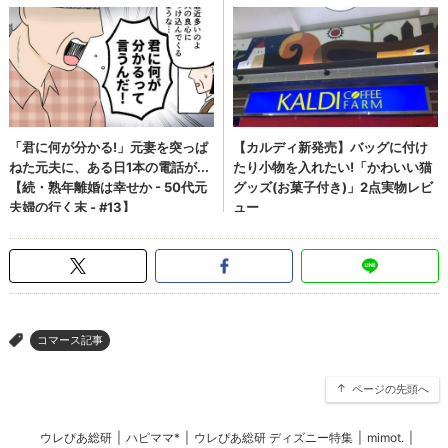
コマース記事
>
ページの先頭へ
ウレぴあ総研
|
ハピママ*
|
ウレぴあ総研 ディズニー特集
|
mimot.
|