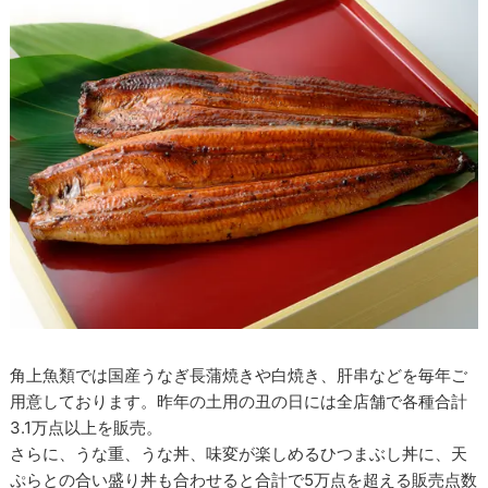
角上魚類では国産うなぎ長蒲焼きや白焼き、肝串などを毎年ご
用意しております。昨年の土用の丑の日には全店舗で各種合計
3.1万点以上を販売。
さらに、うな重、うな丼、味変が楽しめるひつまぶし丼に、天
ぷらとの合い盛り丼も合わせると合計で5万点を超える販売点数