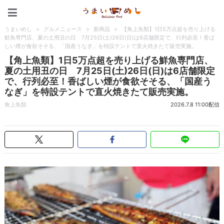
うまいめし
うまいめし
>
グルメニュース
>
新商品
>
【角上魚類】1日5万点超を売り上げる
鮮魚専門店、夏の土用丑の日 7月25日(土)26日(日)は6店舗限定で、行列必至！香ば
しい煙が食欲そそる、「国産うなぎ」を特設テントで直火焼きたて販売実施。
【角上魚類】1日5万点超を売り上げる鮮魚専門店、
夏の土用丑の日 7月25日(土)26日(日)は6店舗限定
で、行列必至！香ばしい煙が食欲そそる、「国産う
なぎ」を特設テントで直火焼きたて販売実施。
角上魚類
2026.7.8 11:00配信