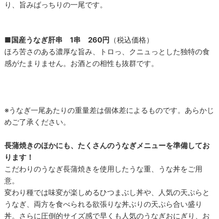
り、旨みばっちりの一尾です。
■国産うなぎ肝串 1串 260円
（税込価格）
ほろ苦さのある濃厚な旨み、トロっ、クニュっとした独特の食
感がたまりません。お酒との相性も抜群です。
※うなぎ一尾あたりの重量差は個体差によるものです。あらかじ
めご了承ください。
長蒲焼きのほかにも、たくさんのうなぎメニューを準備してお
ります！
こだわりのうなぎ長蒲焼きを使用したうな重、うな丼をご用
意。
変わり種では味変が楽しめるひつまぶし丼や、人気の天ぷらと
うなぎ、両方を食べられる欲張りな丼ぶりの天ぷら合い盛り
丼。さらに圧倒的サイズ感で早くも人気のうなぎおにぎり、お