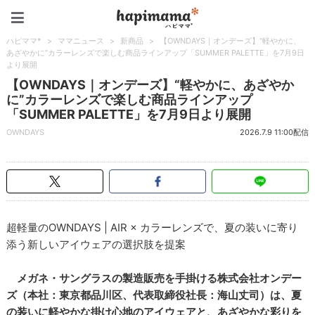
ハピママ*
ハピママ*
>
ママニュース
>
新商品
>
【OWNDAYS｜オンデーズ】“軽やかに、
あざやかに”カラーレンズで楽しむ商品ラインアップ「SUMMER PALETTE」を7月9日
より展開
【OWNDAYS｜オンデーズ】“軽やかに、あざやか
に”カラーレンズで楽しむ商品ラインアップ
「SUMMER PALETTE」を7月9日より展開
OWNDAYS
2026.7.9 11:00配信
超軽量のOWNDAYS | AIR × カラーレンズで、夏の装いに寄り
添う新しいアイウェアの選択肢を提案
メガネ・サングラスの製造販売を手掛ける株式会社オンデー
ズ（本社：東京都品川区、代表取締役社長：海山丈司）は、夏
の装いに軽やかな掛け心地のアイウェアと、あざやかな彩りを