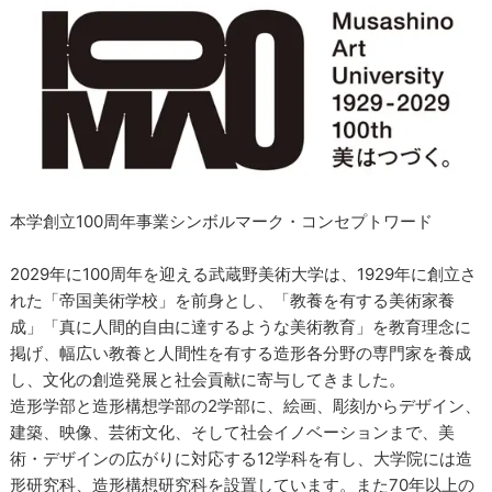
本学創立100周年事業シンボルマーク・コンセプトワード
2029年に100周年を迎える武蔵野美術大学は、1929年に創立さ
れた「帝国美術学校」を前身とし、「教養を有する美術家養
成」「真に人間的自由に達するような美術教育」を教育理念に
掲げ、幅広い教養と人間性を有する造形各分野の専門家を養成
し、文化の創造発展と社会貢献に寄与してきました。
造形学部と造形構想学部の2学部に、絵画、彫刻からデザイン、
建築、映像、芸術文化、そして社会イノベーションまで、美
術・デザインの広がりに対応する12学科を有し、大学院には造
形研究科、造形構想研究科を設置しています。また70年以上の