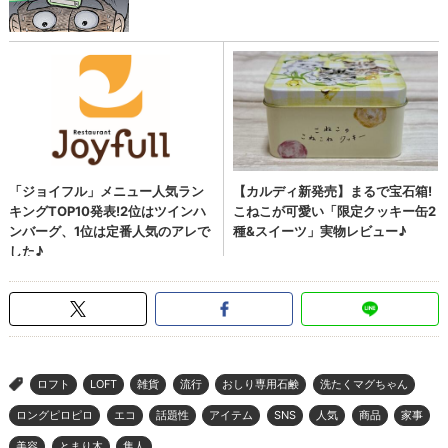
ロフト
LOFT
雑貨
流行
おしり専用石鹸
洗たくマグちゃん
>
ロングピロピロ
エコ
話題性
アイテム
SNS
人気
商品
家事
美容
とまり木
隼人