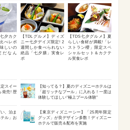
15七夕カク
【TDLグルメ】ディズ
【TDS七夕グルメ】夏
み比べレポ
ニー七夕デイズ限定! 2
らしい食材が満載!「レ
味しいの
週間しか食べられない
ストラン櫻」限定スペ
定だなん
絶品「七夕膳」実食レ
シャルセット＆カクテ
ポ
ル実食レポ
限定スイー
【知ってる？】夏のディズニーホテルは
発売! 歴
「超リッチなプール」に入れる！一度は
体験してほしい“極上プール体験”
ぱい、泊ま
【東京ディズニーシー】「25周年限定
ホテル」お
グッズ」が良デザイン多数！ディズニー
ホテルで販売＆配布を実施