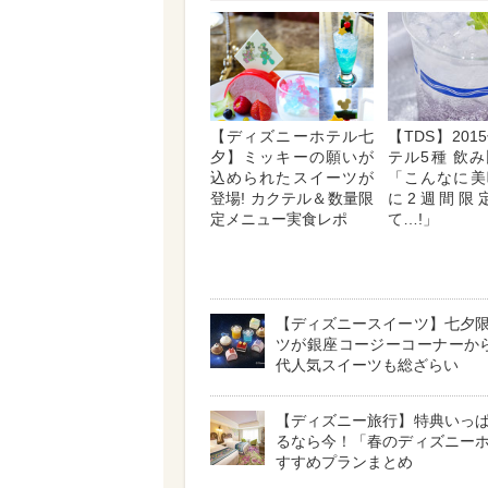
【ディズニーホテル七
【TDS】20
夕】ミッキーの願いが
テル5種 飲
込められたスイーツが
「こんなに美
登場! カクテル＆数量限
に2週間限
定メニュー実食レポ
て…!」
【ディズニースイーツ】七夕
ツが銀座コージーコーナーから
代人気スイーツも総ざらい
【ディズニー旅行】特典いっ
るなら今！「春のディズニー
すすめプランまとめ