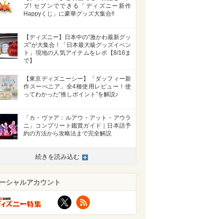
プ! セブンでできる「ディズニー新作
Happyくじ」に豪華グッズ大集合!!
【ディズニー】日本中の“激かわ最新グッ
ズ”が大集合！「日本最大級グッズイベン
ト」現地の人気アイテムをレポ【8/16ま
で】
【東京ディズニーシー】「ダッフィー新
作スーべニア」全4種使用レビュー！使
ってわかった“推しポイント”を解説♪
「カ・ヴァア：ルアウ・アット・アウラ
ニ」コンプリート鑑賞ガイド｜日本語予
約の方法から攻略法まで完全解説
続きを読み込む
ーシャルアカウント
X
RSS