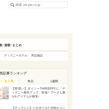
集･連載･まとめ
ディズニーホテル
周辺施設
気記事ランキング
いま人気
昨日
1週間
【即買い】ダイソーTHREEPPYに「デ
ィズニー新作グッズ」登場！プーさん激
かわアイテムが格安♪
【ディズニー】どれ当てる? 目指せコン