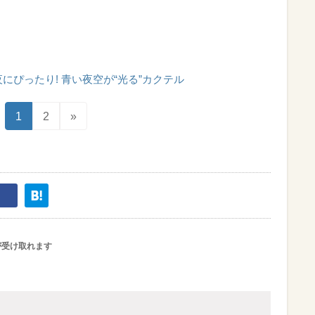
にぴったり! 青い夜空が“光る”カクテル
1
2
»
が受け取れます