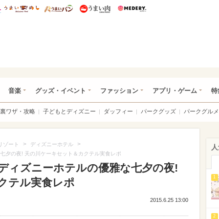
総研 ディズニー特集
mimot.
うまいめし
うまいパン
うまい肉
Medery.
ズニー特集 -ウレぴあ総研
音楽
グッズ・イベント
ファッション
アプリ・ゲーム
特
裏ワザ・攻略
子どもとディズニー
ダッフィー
パークグッズ
パークグルメ
>
>
リゾート
ディズニーホテル
人
な七夕の夜! 天の川ケーキセット＆カクテル実食レポ
】ディズニーホテルの優雅な七夕の夜!
1
クテル実食レポ
2015.6.25 13:00
2