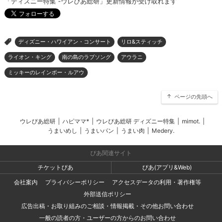
「ディズニー特集 -ウレぴあ総研」更新情報が受け取れます
ディズニー・ハワイアン・コンサート
リロ&スティッチ
>
ライオン・キング
南の島のラブソング
アウラニ
ミッキーのレインボー・ルアウ
ページの先頭へ
ウレぴあ総研
|
ハピママ*
|
ウレぴあ総研 ディズニー特集
|
mimot.
|
うまいめし
|
うまいパン
|
うまい肉
|
Medery.
ぴあ関連サイト
チケットぴあ
ぴあ(アプリ&Web)
会社案内
プライバシーポリシー
アクセスデータの利用・著作権等
外部送信ポリシー
広告出稿・お取り組みのご相談・情報掲載・その他お問い合わせ
一般の読者の方・ユーザーの方からのお問い合わせ