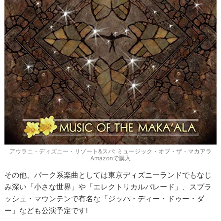
アウラニ・ディズニー・リゾート&スパ: ミュージック・オブ・ザ・マカアラ
Amazonで購入
その他、パーク系楽曲としては東京ディズニーランドでもなじ
み深い「小さな世界」や「エレクトリカルパレード」、スプラ
ッシュ・マウンテンで有名な「ジッパ・ディー・ドゥー・ダ
ー」なども公演予定です!