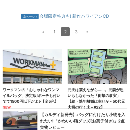
会場限定特典も! 新作ハワイアンCD
次ページ
«
1
2
3
»