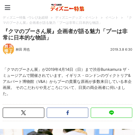
ディズニー特集 -ウレぴあ
ディズニー特集 -ウレぴあ総研
>
ディズニーグッズ・イベント
>
イベント
>
『ク
マのプーさん展』企画者が語る魅力「プーは非常に日本的な物語」
『クマのプーさん展』企画者が語る魅力「プーは非
常に日本的な物語」
林田 周也
2019.3.8 6:30
「クマのプーさん展」が2019年4月14日（日）まで渋谷Bunkamura ザ・
ミュージアムで開催されています。イギリス・ロンドンのヴィクトリア&
アルバート博物館（V&A）からプーの貴重な原画が多数来日している本企
画展。 そのこだわりや見どころについて、日英の両企画者に伺いまし
た。