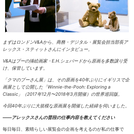
まずはロンドンV&Aから、商務・デジタル・展覧会担当部長ア
レックス・スティットさんにインタビュー。
V&Aはプーの挿絵画家・E.H.シェパードから原画を多数譲り受
け、保管しています。
「クマのプーさん展」は、その原画を40年ぶりにイギリスで企
画展として公開した「Winnie-the-Pooh: Exploring a
Classic」（2017年12月〜2018年3月開催）の世界巡回版。
今回40年ぶりに大規模な原画展を開催した経緯を伺いました。
――アレックスさんの普段の仕事内容を教えてください
毎日毎日、素晴らしい展覧会の企画を考えるのが私の仕事で