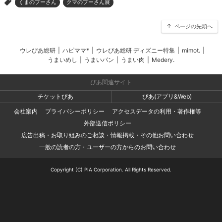
くまのプーさん
クマのプーさん展
>
ページの先頭へ
ウレぴあ総研
|
ハピママ*
|
ウレぴあ総研 ディズニー特集
|
mimot.
|
うまいめし
|
うまいパン
|
うまい肉
|
Medery.
ぴあ関連サイト
チケットぴあ
ぴあ(アプリ&Web)
会社案内
プライバシーポリシー
アクセスデータの利用・著作権等
外部送信ポリシー
広告出稿・お取り組みのご相談・情報掲載・その他お問い合わせ
一般の読者の方・ユーザーの方からのお問い合わせ
Copyright (C) PIA Corporation. All Rights Reserved.