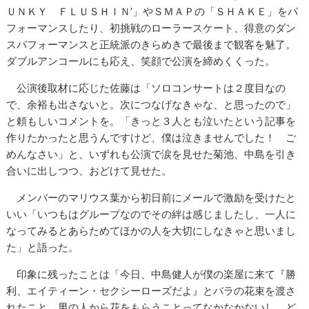
ＵＮＫＹ ＦＬＵＳＨＩＮ’」やＳＭＡＰの「ＳＨＡＫＥ」をパ
フォーマンスしたり、初挑戦のローラースケート、得意のダン
スパフォーマンスと正統派のきらめきで最後まで観客を魅了。
ダブルアンコールにも応え、笑顔で公演を締めくくった。
公演後取材に応じた佐藤は「ソロコンサートは２度目なの
で、余裕も出さないと。次につなげなきゃな、と思ったので」
と頼もしいコメントを。「きっと３人とも泣いたという記事を
作りたかったと思うんですけど、僕は泣きませんでした！ ご
めんなさい」と、いずれも公演で涙を見せた菊池、中島を引き
合いに出しつつ、おどけて見せた。
メンバーのマリウス葉から初日前にメールで激励を受けたと
いい「いつもはグループなのでその絆は感じましたし、一人に
なってみるとあらためてほかの人を大切にしなきゃと思いまし
た」と語った。
印象に残ったことは「今日、中島健人が僕の楽屋に来て『勝
利、エイティーン・セクシーローズだよ』とバラの花束を渡さ
れたこと。男の人から花をもらうことってなかなかないし。ど