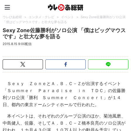
ウレぴあ総研（うれぴあ）
ウレぴあ総研
>
エンタメ・テレビ
>
イベント
>
Sexy Zone佐藤勝利がソロ公演
「僕はビッグマウスです」と壮大な夢を語る
Sexy Zone佐藤勝利がソロ公演 「僕はビッグマウス
です」と壮大な夢を語る
2015.8.15 9:00配信
Ｓｅｘｙ ＺｏｎｅとＡ．Ｂ．Ｃ－Ｚが出演するイベント
「Ｓｕｍｍｅｒ Ｐａｒａｄｉｓｅ ｉｎ ＴＤＣ」の佐藤勝
利ソロ公演「勝利 Ｓｕｍｍｅｒ Ｃｏｎｃｅｒｔ」が１４
日、都内の東京ドームシティホールで行われた。
本イベントは、それぞれのグループ公演のほか、菊池風磨、
中島健人、佐藤、そしてＡ．Ｂ．Ｃ－Ｚ橋本良亮のソロ公演が
行われ、１カ月４３公演、１０万人以上の動員を予定してい