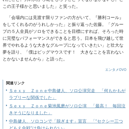
この王子様かと思いました」と笑った。
「会場内には見渡す限りファンの方がいて、『勝利コール』
をしてくれるのがうれしかった」と振り返った佐藤。「グルー
プの５人全員がソロをできることを目標にすれば、そろった時
に完璧なパフォーマンスができると思う。日本を飛び越して世
界でやれるような大きなグループになっていきたい」と壮大な
夢を語り、「僕はビッグマウスです！ 大きなことを言わない
とかないませんから」と語った。
エンタメOVO
関連リンク
Ｓｅｘｙ Ｚｏｎｅ中島健人、ソロ公演完走 「何もかもが
ラブリーな関係でした」
Ｓｅｘｙ Ｚｏｎｅ菊池風磨がソロ公演 「最高！ 毎回泣
きそうになりました」
中島健人、ソロコンで「脱ぎます」宣言 「“セクシー三つ
どもえ合戦”は負けられない」