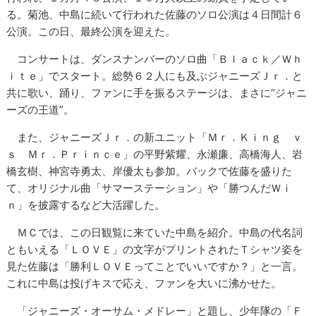
る。菊池、中島に続いて行われた佐藤のソロ公演は４日間計６
公演。この日、最終公演を迎えた。
コンサートは、ダンスナンバーのソロ曲「Ｂｌａｃｋ／Ｗｈ
ｉｔｅ」でスタート。総勢６２人にも及ぶジャニーズＪｒ．と
共に歌い、踊り、ファンに手を振るステージは、まさに“ジャニ
ーズの王道”。
また、ジャニーズＪｒ．の新ユニット「Ｍｒ．Ｋｉｎｇ ｖ
ｓ Ｍｒ．Ｐｒｉｎｃｅ」の平野紫耀、永瀬廉、高橋海人、岩
橋玄樹、神宮寺勇太、岸優太も参加。バックで佐藤を盛りた
て、オリジナル曲「サマーステーション」や「勝つんだＷｉ
ｎ」を披露するなど大活躍した。
ＭＣでは、この日観覧に来ていた中島を紹介。中島の代名詞
ともいえる「ＬＯＶＥ」の文字がプリントされたＴシャツ姿を
見た佐藤は「勝利ＬＯＶＥってことでいいですか？」と一言。
これに中島は投げキスで応え、ファンを大いに沸かせた。
「ジャニーズ・オーサム・メドレー」と題し、少年隊の「Ｆ