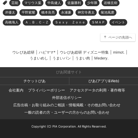
芸能
マリウス葉
中島健人
佐藤勝利
少年隊
岩橋玄樹
>
岸優太
平野紫耀
橋本良亮
永瀬廉
神宮寺勇太
菊池風磨
高橋海人
Ａ．Ｂ．Ｃ－Ｚ
Ｓｅｘｙ Ｚｏｎｅ
ＳＭＡＰ
イベント
ページの先頭へ
ウレぴあ総研
|
ハピママ*
|
ウレぴあ総研 ディズニー特集
|
mimot.
|
うまいめし
|
うまいパン
|
うまい肉
|
Medery.
ぴあ関連サイト
チケットぴあ
ぴあ(アプリ&Web)
会社案内
プライバシーポリシー
アクセスデータの利用・著作権等
外部送信ポリシー
広告出稿・お取り組みのご相談・情報掲載・その他お問い合わせ
一般の読者の方・ユーザーの方からのお問い合わせ
Copyright (C) PIA Corporation. All Rights Reserved.