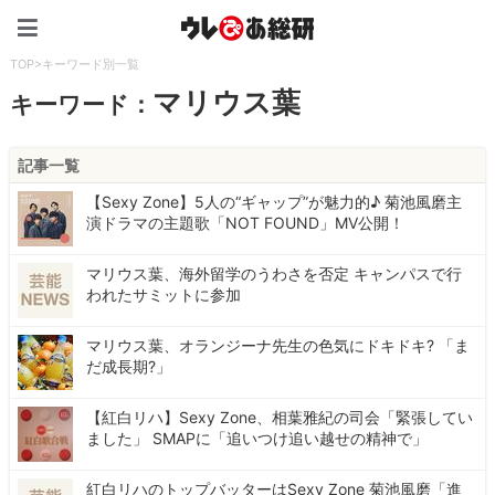
ウレぴあ総研（うれぴあ）
TOP
>
キーワード別一覧
マリウス葉
キーワード：
記事一覧
【Sexy Zone】5人の“ギャップ”が魅力的♪ 菊池風磨主
演ドラマの主題歌「NOT FOUND」MV公開！
マリウス葉、海外留学のうわさを否定 キャンパスで行
われたサミットに参加
マリウス葉、オランジーナ先生の色気にドキドキ? 「ま
だ成長期?」
【紅白リハ】Sexy Zone、相葉雅紀の司会「緊張してい
ました」 SMAPに「追いつけ追い越せの精神で」
紅白リハのトップバッターはSexy Zone 菊池風磨「進