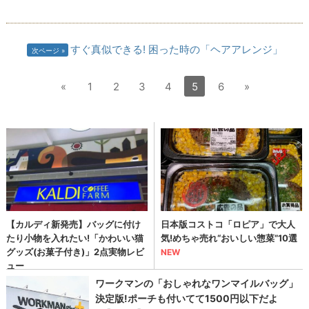
すぐ真似できる! 困った時の「ヘアアレンジ」
次ページ
«
1
2
3
4
5
6
»