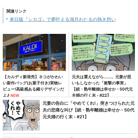
関連リンク
来日版『シカゴ』で夢叶える湖月わたるの熱き想い