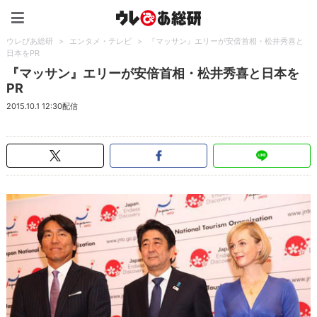
ウレぴあ総研（うれぴあ）
ウレぴあ総研
>
エンタメ・テレビ
>
『マッサン』エリーが安倍首相・松井秀喜と
日本をPR
『マッサン』エリーが安倍首相・松井秀喜と日本を
PR
2015.10.1 12:30配信