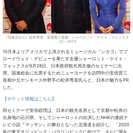
（写真左から）松井秀喜、安倍晋三首相、シャーロット・ケイト・フォックス
（C）JNTO
10月末よりアメリカで上演されるミュージカル『シカゴ』でブ
ロードウェイ・デビューを果たす女優シャーロット・ケイト・
フォックスが9月28日、日本政府観光局主催のセミナーに出
席。国連総会に出席するためニューヨークを訪問中の安倍晋三
首相や元ヤンキース外野手の松井秀喜氏らと、日本の魅力をPR
した。
【チケット情報はこちら】
同セミナーで安倍総理は、日本の観光名所として京都や松井の
出身地の石川県、そしてシャーロットの出演したNHKの連続テ
レビ小説『マッサン』の舞台となった北海道を紹介し、「2020
年の東京オリンピック・パラリンピックに向けて、さらに国を