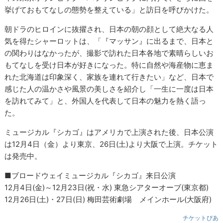
挙げておもてなしの態勢を整えている」と訪日を呼びかけた。
朝ドラのヒロインに抜擢され、日本の朝の顔として絶大なる人
気を得たシャーロットは、「『マッサン』に出るまで、日本と
の関わりはなかったが、撮影で訪れた日本各地で素晴らしいお
もてなしを受け日本が好きになった。特に自然や海産物に恵ま
れた北海道は印象深く、家族を連れて行きたい」など、日本で
感じた人の温かさや風景の美しさを紹介し「一生に一度は日本
を訪れてみて」と、外国人を代表して日本の魅力を熱く語っ
た。
ミュージカル『シカゴ』はアメリカで上演された後、日本公演
は12月4日（金）より東京、26日(土)より大阪で上演。チケット
は発売中。
■ブロードウェイミュージカル『シカゴ』来日公演
12月4日(金)～12月23日(祝・水) 東急シアターオーブ(東京都)
12月26日(土)・27日(日) 梅田芸術劇場 メインホール(大阪府)
チケットぴあ