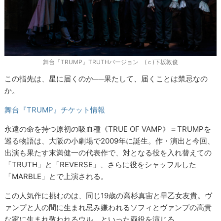
舞台『TRUMP』TRUTHバージョン (ｃ)下坂敦俊
この指先は、星に届くのか──果たして、届くことは禁忌なの
か。
舞台『TRUMP』チケット情報
永遠の命を持つ原初の吸血種《TRUE OF VAMP》＝TRUMPを
巡る物語は、大阪の小劇場で2009年に誕生。作・演出と今回、
出演も果たす末満健一の代表作で、対となる役を入れ替えての
「TRUTH」と「REVERSE」、さらに役をシャッフルした
「MARBLE」とで上演される。
この人気作に挑むのは、同じ19歳の高杉真宙と早乙女友貴。ヴ
ァンプと人の間に生まれ忌み嫌われるソフィとヴァンプの高貴
な家に生まれ敬われるウル、といった両役を演じる。