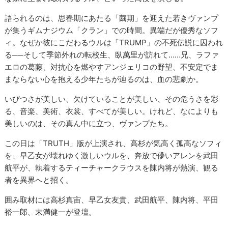
語られるのは、思春期にあたる「繭期」を迎えた若きヴァンプ
が集うギムナジウム「クラン」での時間。異端だが優秀なソフ
ィ。なぜか彼にこだわるウルは「TRUMP」の不死伝説に囚われ
る──そして季節外れの転校生、臥萬里が訪れて……兄、ラファ
エロの葛藤、対抗心を燃やすアンジェリコの野望、不安定でま
まならない心を抱える少年たちが辿るのは、血の悲劇か。
いびつさが美しい、欠けていることが美しい、その危うさを彩
る、音楽、美術、衣裳、すべてが美しい。けれど、なによりも
美しいのは、その真ん中に立つ、ヴァンプたち。
この日は「TRUTH」版が上演され、高杉が気高く孤高なソフィ
を、早乙女が壊れゆく激しいウルを、奔放で儚いアレンを武田
航平が、執着するティーチャークラウスを陳内将が熱演、観る
者を異界へと招く。
囲み取材には高杉真宙、早乙女友貴、武田航平、陳内将、平田
裕一郎、末満健一が登壇。