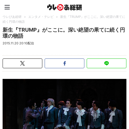
ウレぴあ総研（うれぴあ）
ウレぴあ総研
>
エンタメ・テレビ
>
新生『TRUMP』がここに。深い絶望の果てに
続く円環の物語
新生『TRUMP』がここに。深い絶望の果てに続く円
環の物語
2015.11.20 20:10配信