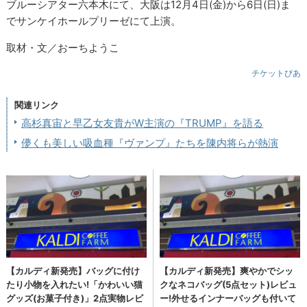
ブルーシアター六本木にて、大阪は12月4日(金)から6日(日)ま
でサンケイホールプリーゼにて上演。
取材・文／おーちようこ
チケットぴあ
関連リンク
高杉真宙と早乙女友貴がW主演の『TRUMP』を語る
儚くも美しい吸血種『ヴァンプ』たちを陳内将らが熱演