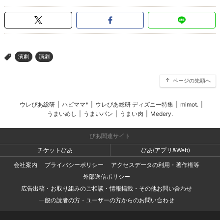
演劇
演劇
>
ページの先頭へ
ウレぴあ総研
|
ハピママ*
|
ウレぴあ総研 ディズニー特集
|
mimot.
|
うまいめし
|
うまいパン
|
うまい肉
|
Medery.
ぴあ関連サイト
チケットぴあ
ぴあ(アプリ&Web)
会社案内
プライバシーポリシー
アクセスデータの利用・著作権等
外部送信ポリシー
広告出稿・お取り組みのご相談・情報掲載・その他お問い合わせ
一般の読者の方・ユーザーの方からのお問い合わせ