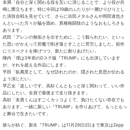
末満「自分と深く関わる役を互いに演じることで、より役が共
鳴し際立ちます。特に今回は19歳のふたりが一層ひりひりとし
た演技合戦を見せていて、さらに吉田メタルさんや岡田達也さ
んといった方々が脇を固め、異種格闘技のようなおもしろさも
あります」
武田「アレンの無垢さを出すために、こう観られたい、といっ
た思いがかえって邪魔で削ぎ落とすことに苦労しました。前作
にリスペクトを捧げつつ、新たに創りあげたい」
陣内「僕は3年前のDステ版『TRUMP』にも出演しています
が、それを超える作品にします」
平田「臥萬里として、なぜ訪れたのか、隠された意思が伝わる
よう演じたい」
早乙女「楽しいです。高杉くんともっと深く関わって、いい作
品にしたい。全員で最後まで走り抜きます」
高杉「友貴くんはすごくカッコよくて、負けたくない存在でも
あります。一緒に新しい『TRUMP』を作りあげて、もっともっ
と舞台で生きたいです」
彼らが紡ぐ、新生『TRUMP』は11月29日(日)まで東京はZepp