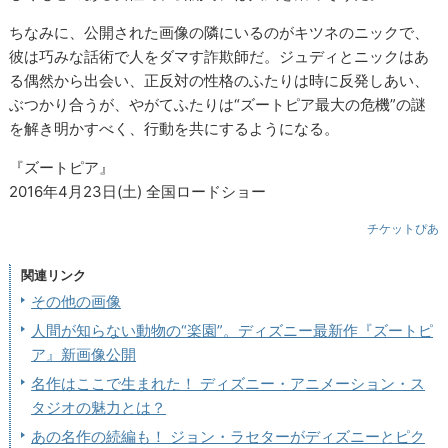
ちなみに、公開された画像の隣にいるのがキツネのニックで、
彼は巧みな話術で人をダマす詐欺師だ。ジュディとニックはあ
る偶然から出会い、正反対の性格のふたりは時に反発しあい、
ぶつかり合うが、やがてふたりは“ズートピア最大の危機”の謎
を解き明かすべく、行動を共にするようになる。
『ズートピア』
2016年4月23日(土) 全国ロードショー
チケットぴあ
関連リンク
その他の画像
人間が知らない動物の“楽園”。ディズニー最新作『ズートピ
ア』新画像公開
名作はここで生まれた！ ディズニー・アニメーション・ス
タジオの魅力とは？
あの名作の続編も！ ジョン・ラセターがディズニーとピク