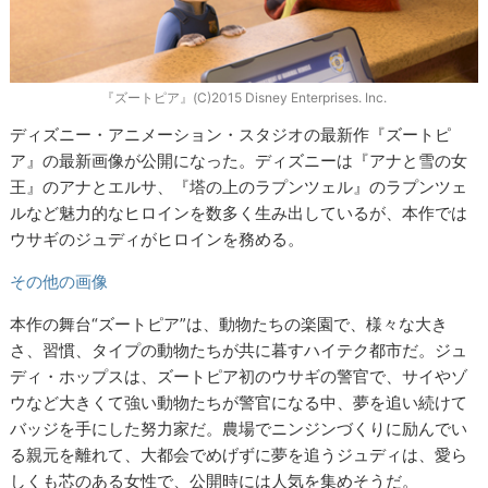
『ズートピア』(C)2015 Disney Enterprises. Inc.
ディズニー・アニメーション・スタジオの最新作『ズートピ
ア』の最新画像が公開になった。ディズニーは『アナと雪の女
王』のアナとエルサ、『塔の上のラプンツェル』のラプンツェ
ルなど魅力的なヒロインを数多く生み出しているが、本作では
ウサギのジュディがヒロインを務める。
その他の画像
本作の舞台“ズートピア”は、動物たちの楽園で、様々な大き
さ、習慣、タイプの動物たちが共に暮すハイテク都市だ。ジュ
ディ・ホップスは、ズートピア初のウサギの警官で、サイやゾ
ウなど大きくて強い動物たちが警官になる中、夢を追い続けて
バッジを手にした努力家だ。農場でニンジンづくりに励んでい
る親元を離れて、大都会でめげずに夢を追うジュディは、愛ら
しくも芯のある女性で、公開時には人気を集めそうだ。