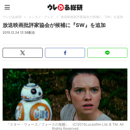
ウレぴあ総研（うれぴあ）
ウレぴあ総研
>
エンタメ・テレビ
>
放送映画批評家協会が候補に『SW』を追加
放送映画批評家協会が候補に『SW』を追加
2015.12.24 12:36配信
『スター・ウォーズ／フォースの覚醒』 (C)2015Lucasfilm Ltd. & TM. All
Rights Reserved