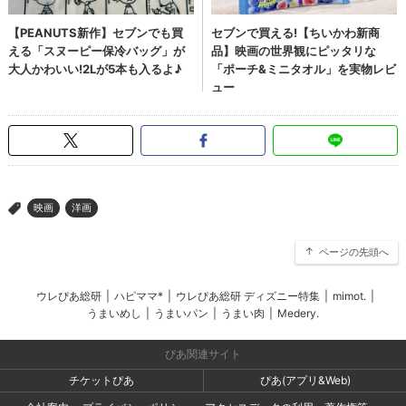
映画
洋画
>
ページの先頭へ
ウレぴあ総研
|
ハピママ*
|
ウレぴあ総研 ディズニー特集
|
mimot.
|
うまいめし
|
うまいパン
|
うまい肉
|
Medery.
ぴあ関連サイト
チケットぴあ
ぴあ(アプリ&Web)