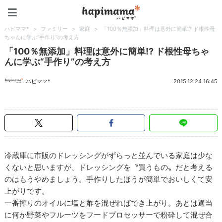
ハピママ*
ハピママ*
>
ファミリー
>
家庭
>
「100％無添加」料理は意外に簡単!? ド根性母
ちゃんに学ぶ“手作り”の考え方
「100％無添加」料理は意外に簡単!? ド根性母ちゃ
んに学ぶ“手作り”の考え方
ハピママ*
2015.12.24 16:45
冷蔵庫に市販のドレッシングがずらっと並んでいる家庭は少な
くないと思いますが、ドレッシングを〝買うもの〟だと考える
のはもうやめましょう。手作りしたほうが簡単でおいしくて安
上がりです。
一番搾りのオイルに塩と酢を混ぜればでき上がり。あとは適当
に何か野菜やフルーツをフードプロセッサーで粉砕して混ぜ合