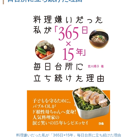
料理嫌いだった私が「365日×15年」毎日台所に立ち続けた理由