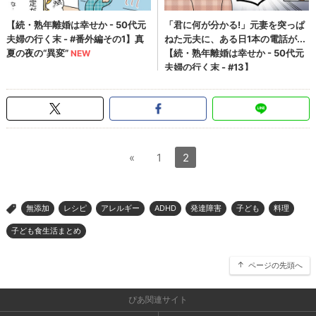
«
1
2
無添加
レシピ
アレルギー
ADHD
発達障害
子ども
料理
>
子ども食生活まとめ
ページの先頭へ
ぴあ関連サイト