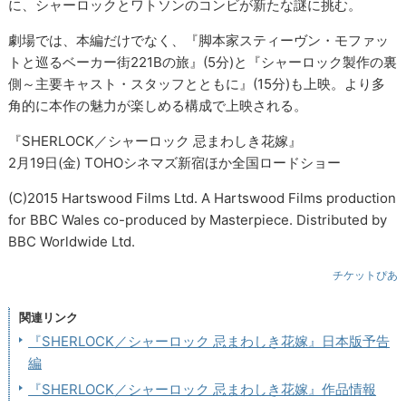
に、シャーロックとワトソンのコンビが新たな謎に挑む。
劇場では、本編だけでなく、『脚本家スティーヴン・モファッ
トと巡るベーカー街221Bの旅』(5分)と『シャーロック製作の裏
側～主要キャスト・スタッフとともに』(15分)も上映。より多
角的に本作の魅力が楽しめる構成で上映される。
『SHERLOCK／シャーロック 忌まわしき花嫁』
2月19日(金) TOHOシネマズ新宿ほか全国ロードショー
(C)2015 Hartswood Films Ltd. A Hartswood Films production
for BBC Wales co-produced by Masterpiece. Distributed by
BBC Worldwide Ltd.
チケットぴあ
関連リンク
『SHERLOCK／シャーロック 忌まわしき花嫁』日本版予告
編
『SHERLOCK／シャーロック 忌まわしき花嫁』作品情報