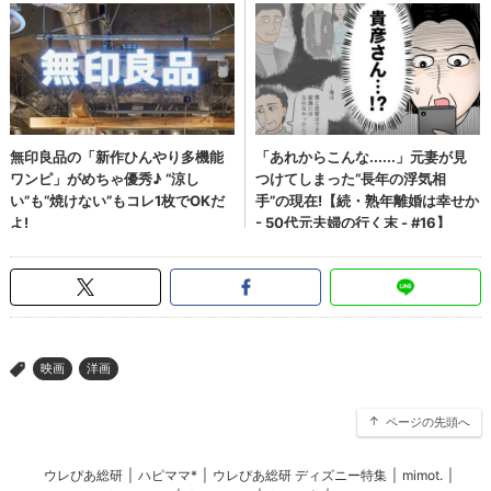
映画
洋画
>
ページの先頭へ
ウレぴあ総研
|
ハピママ*
|
ウレぴあ総研 ディズニー特集
|
mimot.
|