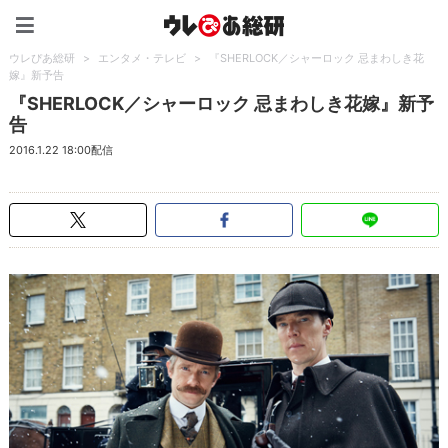
ウレぴあ総研（うれぴあ）
ウレぴあ総研
>
エンタメ・テレビ
>
『SHERLOCK／シャーロック 忌まわしき花
嫁』新予告
『SHERLOCK／シャーロック 忌まわしき花嫁』新予
告
2016.1.22 18:00配信