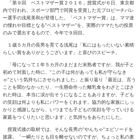
「第９回 ベストマザー賞２０１６」授賞式が６日、東京都
内で行われ、スポーツ部門で同賞を受賞した元プロビーチバレ
ー選手の浅尾美和が登壇した。「ベストマザー賞」は、ママ達
の憧れや目標となる“ベストマザー”を、実際のママたちの投票
のみで選出するもので、今年で９回目。
１歳５カ月の長男を育てる浅尾は「私にはもったいない素晴
らしい賞をありがとうございます」と喜びのスピーチ。
「母になって１年５カ月のまだまだ未熟者ですが、我が子と
初めて対面した時に、“この子は何があっても私が守らなき
ゃ”という気持ちにさせられました」と振り返り「最近は、言う
ことを聞かなかったり、一生懸命作った離乳食をわざとこぼさ
れた時は、本当に涙が出そうになることもありますが、子ども
の笑顔は何よりも私にパワーをくれます。協力的な家族にしっ
かりと感謝しながら、いつまでも子どもの笑顔を守っていける
家庭をつくりたいと思います」と気持ちをあらたにした。
授賞式後の取材では、そんな長男の“やんちゃ”エピソードを
披露。「一瞬たりとも目を離せないのですが、ちょっと私の麦