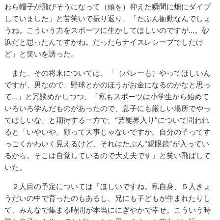
わら帽子が飛びそうになって（頭を）抑えた瞬間に畑にダイブ
していました」と苦笑いで振り返り、「たぶん衝動なんでしょ
うね。こういう力をスポーツに生かしてほしいのですが…。砂
浜だと思ったんですかね。だったらナイスレシーブでしたけ
ど」と笑いを誘った。
また、その将来については、「（バレーも）やってほしいん
ですが、男なので、野球とかのほうがお金になるのかなと思っ
て…」と冗談めかしつつ、「私もスポーツは小学生から始めて
いろいろ学んだものがあったので、息子にも厳しい場所でやっ
てほしいな」と期待する一方で、“芸能界入り”について問われ
ると「いやいや。顔って大事じゃないですか。自分の子ってす
っごくかわいく見えるけど、それはたぶん“親眼鏡”が入ってい
るから。そこは自覚しているので大丈夫です」と笑い飛ばして
いた。
２人目の予定については「ほしいですね。私自身、５人きょ
うだいの中で育ったのもあるし、兄にも子どもが生まれたりし
て、みんなで集まる時間が本当ににぎやかで幸せ。こういう時