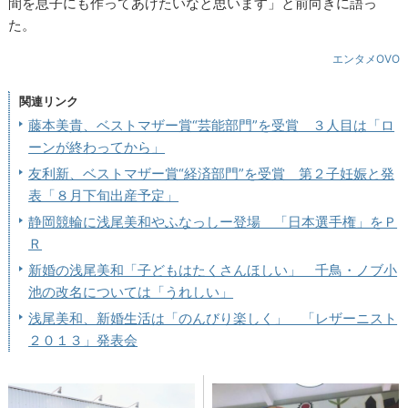
間を息子にも作ってあげたいなと思います」と前向きに語っ
た。
エンタメOVO
関連リンク
藤本美貴、ベストマザー賞“芸能部門”を受賞 ３人目は「ロ
ーンが終わってから」
友利新、ベストマザー賞“経済部門”を受賞 第２子妊娠と発
表「８月下旬出産予定」
静岡競輪に浅尾美和やふなっしー登場 「日本選手権」をＰ
Ｒ
新婚の浅尾美和「子どもはたくさんほしい」 千鳥・ノブ小
池の改名については「うれしい」
浅尾美和、新婚生活は「のんびり楽しく」 「レザーニスト
２０１３」発表会