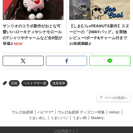
芸能
ベストマザー賞
浅尾美和
>
ページの先頭へ
ウレぴあ総研
|
ハピママ*
|
ウレぴあ総研 ディズニー特集
|
mimot.
|
うまいめし
|
うまいパン
|
うまい肉
|
Medery.
ぴあ関連サイト