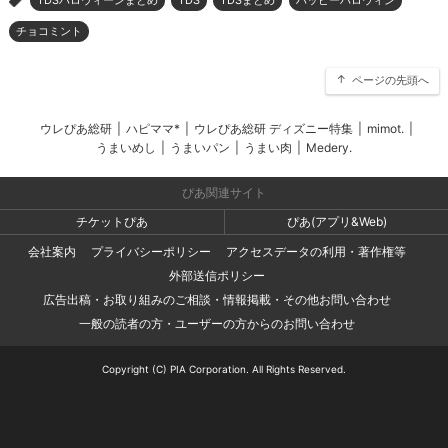
>
チョコミント
ページの先頭へ
ウレぴあ総研
|
ハピママ*
|
ウレぴあ総研 ディズニー特集
|
mimot.
|
うまいめし
|
うまいパン
|
うまい肉
|
Medery.
ぴあ関連サイト
チケットぴあ
ぴあ(アプリ&Web)
会社案内
プライバシーポリシー
アクセスデータの利用・著作権等
外部送信ポリシー
広告出稿・お取り組みのご相談・情報掲載・その他お問い合わせ
一般の読者の方・ユーザーの方からのお問い合わせ
Copyright (C) PIA Corporation. All Rights Reserved.