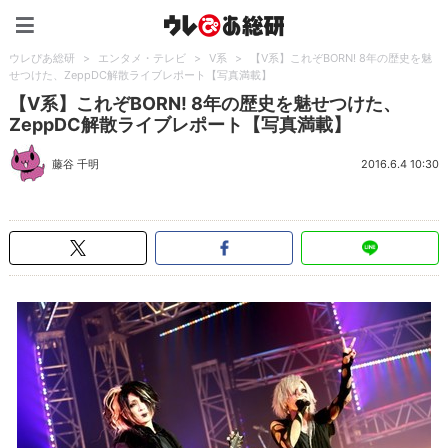
ウレぴあ総研（うれぴあ）
ウレぴあ総研
>
エンタメ・テレビ
>
V系
>
【V系】これぞBORN! 8年の歴史を魅
せつけた、ZeppDC解散ライブレポート【写真満載】
【V系】これぞBORN! 8年の歴史を魅せつけた、
ZeppDC解散ライブレポート【写真満載】
藤谷 千明
2016.6.4 10:30