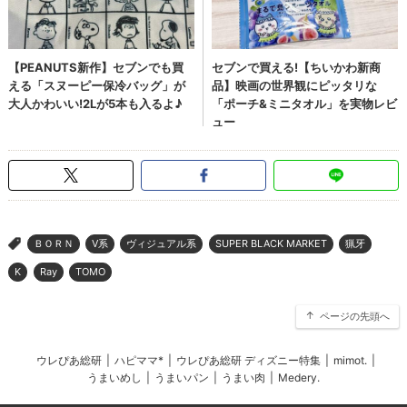
ＢＯＲＮ
V系
ヴィジュアル系
SUPER BLACK MARKET
猟牙
>
K
Ray
TOMO
ページの先頭へ
ウレぴあ総研
|
ハピママ*
|
ウレぴあ総研 ディズニー特集
|
mimot.
|
うまいめし
|
うまいパン
|
うまい肉
|
Medery.