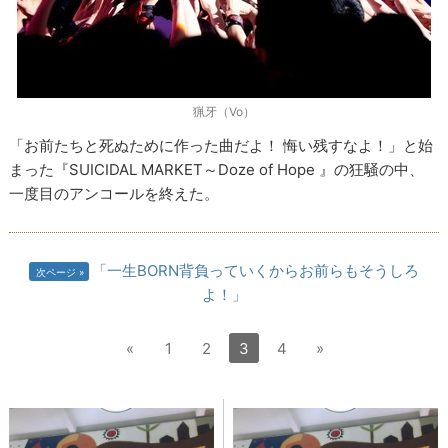
猟牙（Vo）
「お前たちと死ぬために作った曲だよ！ 悔い残すなよ！」と始
まった『SUICIDAL MARKET～Doze of Hope 』の狂騒の中、
一度目のアンコールを終えた。
「一生BORN背負っていくからお前らもそうしろ
次ページ
よ！」
«
1
2
3
4
»