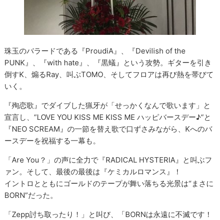
珠玉のバラードである『ProudiA』、『Devilish of the
PUNK』、『with hate』、『黒蟻』という攻勢。ギターを引き
倒すK、煽るRay、叫ぶTOMO、そしてフロアは再び熱を帯びて
いく。
『殉恋歌』でダイブした猟牙が「せっかくなんで歌います」と
宣言し、“LOVE YOU KISS ME KISS ME ハッピバースデー♪“と
『NEO SCREAM』の一節を替え歌で口ずさみながら、Kへのバ
ースデーを祝福する一幕も。
「Are You？」の声に全力で『RADICAL HYSTERIA』と叫ぶフ
ァン。そして、最後の最後は『ケミカルロマンス』！
イントロとともにゴールドのテープが舞い落ちる光景は“まさに
BORN”だった。
「Zepp討ち取ったり！」と叫び、「BORNは永遠に不滅です！