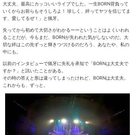
大丈夫、最高にカッコいいライブでした。一生BORN背負って
いくからお前らもそうしろよ！ 珍しく、絆ってヤツを信じてま
す、愛してるぜ！」と猟牙。
失ってから初めて大切さがわかるーーということはよくいわれ
ることだが、今もまだ、BORNが失われた気がしないのだ。大
切な絆はこの先ずっと輝きつづけるのだろう、あなたや、私の
中にも。
以前のインタビューで猟牙に失礼を承知で「BORNは大丈夫で
すか？」と訊いたことがある。
その時の答えと形は違ってしまったけれど、BORNは大丈夫。
これからも、ずっと。