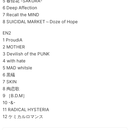
5 春煌花 -SAKURA-
6 Deep Affection
7 Recall the MIND
8 SUICIDAL MARKET～Doze of Hope
EN2
1 ProudiA
2 MOTHER
3 Devilish of the PUNK
4 with hate
5 MAD whitsle
6 黒蟻
7 SKIN
8 殉恋歌
9 ［B.D.M］
10 -&-
11 RADICAL HYSTERIA
12 ケミカルロマンス