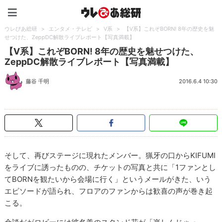
ウレぴあ総研（うれぴあ）
ウレぴあ総研
>
エンタメ・テレビ
>
V系
>
【V系】これぞBORN! 8年の歴史を魅
せつけた、ZeppDC解散ライブレポート【写真満載】
【V系】これぞBORN! 8年の歴史を魅せつけた、
ZeppDC解散ライブレポート【写真満載】
藤谷 千明
2016.6.4 10:30
そして、再びステージに現れたメンバー。猟牙の口からKIFUMI
をライブに誘ったものの、チケットの写真と共に「1ファンとし
てBORNを観たいから会場に行く」というメールがきた、いう
エピソードが語られ、フロアのファンからは歓喜の声が巻き起
こる。