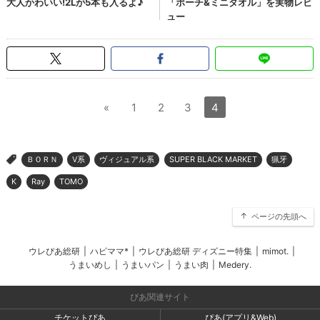
«
1
2
3
4
ＢＯＲＮ
V系
ヴィジュアル系
SUPER BLACK MARKET
猟牙
>
K
Ray
TOMO
ページの先頭へ
ウレぴあ総研
|
ハピママ*
|
ウレぴあ総研 ディズニー特集
|
mimot.
|
うまいめし
|
うまいパン
|
うまい肉
|
Medery.
ぴあ関連サイト
チケットぴあ
ぴあ(アプリ&Web)