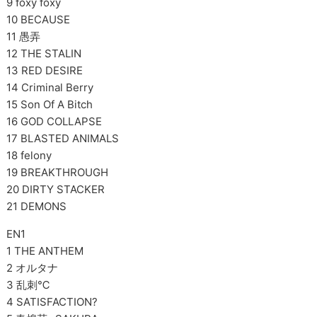
9 foxy foxy
10 BECAUSE
11 愚弄
12 THE STALIN
13 RED DESIRE
14 Criminal Berry
15 Son Of A Bitch
16 GOD COLLAPSE
17 BLASTED ANIMALS
18 felony
19 BREAKTHROUGH
20 DIRTY STACKER
21 DEMONS
EN1
1 THE ANTHEM
2 オルタナ
3 乱刺℃
4 SATISFACTION?